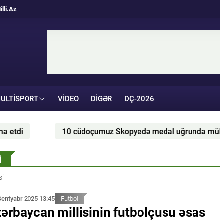
illi.Az
ULTISPORT
VIDEO
DIGƏR
DÇ-2026
10 cüdoçumuz Skopyedə medal uğrunda mübarizə a
i
si
Sentyabr 2025 13:45
Futbol
ərbaycan millisinin futbolçusu əsas