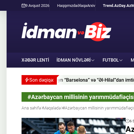
9 Avqust 2026
Haqqımızda
Əlaqə
Arxiv
Trend.Az
Day.Az
M
XƏBƏR LENTİ
İDMAN NÖVLƏRI
FUTBOL
M
Harri Keyn “Barselona” və “Əl-Hilal”dan imtina etdi
Son dəqiqə:
#Azərbaycan millisinin yarımmüdafiəçis
Ana səhifə
Məqalədə
#Azərbaycan millisinin yarımmüdafiəçi
6 
Az