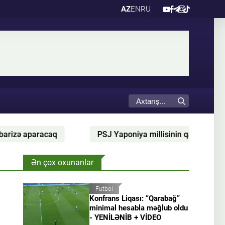
AZ
EN
RU
paracaq
PSJ Yaponiya millisinin qapıçısı üçün 36 m
Ən çox oxunanlar
Futbol
Konfrans Liqası: “Qarabağ”
minimal hesabla məğlub oldu
- YENİLƏNİB + VİDEO