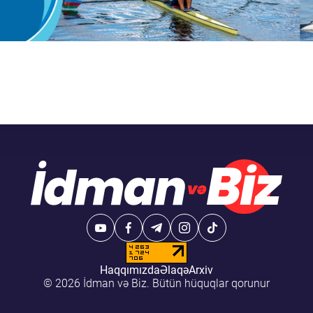
Haqqımızda
Əlaqə
Arxiv
© 2026 İdman və Biz. Bütün hüquqlar qorunur