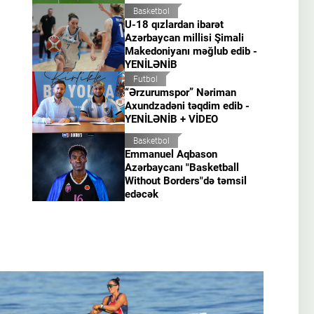
Basketbol
U-18 qızlardan ibarət
Azərbaycan millisi Şimali
Makedoniyanı məğlub edib -
YENİLƏNİB
Futbol
“Ərzurumspor” Nəriman
Axundzadəni təqdim edib -
YENİLƏNİB + VİDEO
Basketbol
Emmanuel Aqbason
Azərbaycanı "Basketball
Without Borders"də təmsil
edəcək