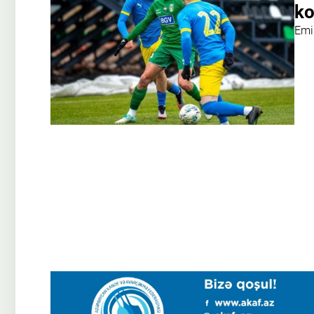
ko
Emi