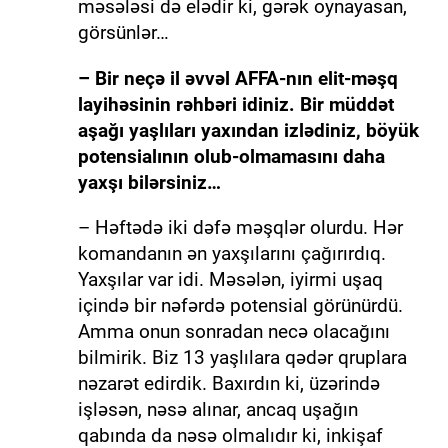
məsələsi də elədir ki, gərək oynayasan,
görsünlər…
– Bir neçə il əvvəl AFFA-nın elit-məşq
layihəsinin rəhbəri idiniz. Bir müddət
aşağı yaşlıları yaxından izlədiniz, böyük
potensialının olub-olmamasını daha
yaxşı bilərsiniz…
– Həftədə iki dəfə məşqlər olurdu. Hər
komandanın ən yaxşılarını çağırırdıq.
Yaxşılar var idi. Məsələn, iyirmi uşaq
içində bir nəfərdə potensial görünürdü.
Amma onun sonradan necə olacağını
bilmirik. Biz 13 yaşlılara qədər qruplara
nəzarət edirdik. Baxırdın ki, üzərində
işləsən, nəsə alınar, ancaq uşağın
qabında da nəsə olmalıdır ki, inkişaf