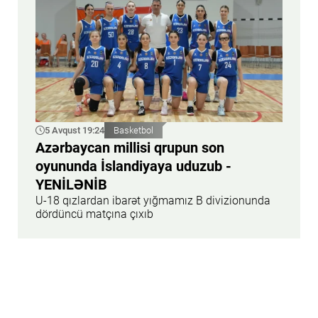
5 Avqust 19:24
Basketbol
Azərbaycan millisi qrupun son
oyununda İslandiyaya uduzub -
YENİLƏNİB
U-18 qızlardan ibarət yığmamız B divizionunda
dördüncü matçına çıxıb