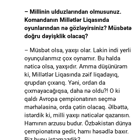
– Millinin ulduzlarından olmusunuz.
Komandanın Millətlər Liqasında
oyunlarından nə gözləyirsiniz? Müsbətə
doğru dəyişklik olacaq?
– Müsbət olsa, yaxşı olar. Lakin indi yerli
oyunçularımız çox oynamır. Bu halda
nəticə olsa, yaxşıdır. Amma düşünürəm
ki, Millətlər Liqasında zəif liqadayıq,
qrupdan çıxarıq. Yəni, ordan da
çıxmayacağıqsa, daha nə oldu?! O ki
qaldı Avropa çempionatının seçmə
mərhələsinə, orda çətin olacaq. Əlbəttə,
istərdik ki, milli yaxşı nəticələr qazansın.
Hamının arzusu budur. Özbəkistan dünya
çempionatına gedir, hamı həsədlə baxır.
Biz bunu istəməzdik?