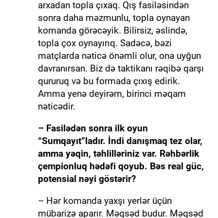
arxadan topla çıxaq. Qış fasiləsindən
sonra daha məzmunlu, topla oynayan
komanda görəcəyik. Bilirsiz, əslində,
topla çox oynayırıq. Sadəcə, bəzi
matçlarda nəticə önəmli olur, ona uyğun
davranırsan. Biz də taktikanı rəqibə qarşı
qururuq və bu formada çıxış edirik.
Amma yenə deyirəm, birinci məqam
nəticədir.
– Fasilədən sonra ilk oyun
“Sumqayıt”ladır. İndi danışmaq tez olar,
amma yəqin, təhlilləriniz var. Rəhbərlik
çempionluq hədəfi qoyub. Bəs real güc,
potensial nəyi göstərir?
– Hər komanda yaxşı yerlər üçün
mübarizə aparır. Məqsəd budur. Məqsəd