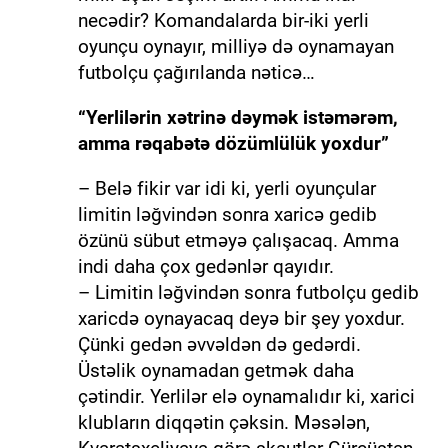
necədir? Komandalarda bir-iki yerli
oyunçu oynayır, milliyə də oynamayan
futbolçu çağırılanda nəticə…
“Yerlilərin xətrinə dəymək istəmərəm,
amma rəqabətə dözümlülük yoxdur”
– Belə fikir var idi ki, yerli oyunçular
limitin ləğvindən sonra xaricə gedib
özünü sübut etməyə çalışacaq. Amma
indi daha çox gedənlər qayıdır.
– Limitin ləğvindən sonra futbolçu gedib
xaricdə oynayacaq deyə bir şey yoxdur.
Çünki gedən əvvəldən də gedərdi.
Üstəlik oynamadan getmək daha
çətindir. Yerlilər elə oynamalıdır ki, xarici
klubların diqqətin çəksin. Məsələn,