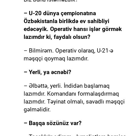
– U-20 dünya çempionatına
Özbəkistanla birlikdə ev sahibliyi
edəcəyik. Operativ hansı işlər görmək
lazımdır ki, faydalı olsun?
– Bilmirəm. Operativ olaraq, U-21-ə
məşqçi qoymaq lazımdır.
– Yerli, ya əcnəbi?
– Əlbəttə, yerli. İndidən başlamaq
lazımdır. Komandanı formalaşdırmaq
lazımdır. Təyinat olmalı, savadlı məşqçi
gəlməlidir.
– Başqa sözünüz var?