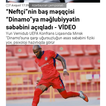
7 Avqust 17:39
Azərbaycan çempionatı
“Neftçi”nin baş məşqçisi
“Dinamo”ya məğlubiyyətin
səbəbini açıqladı - VİDEO
Yuri Vernidub UEFA Konfrans Liqasında Minsk
“Dinamo”suna qarşı uğursuzluğun əsas səbəbini fiziki
yox, psixoloji hazırlıqda görür