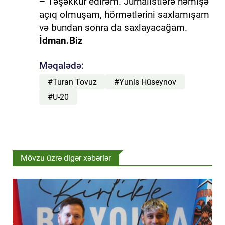
– Təşəkkür edirəm. Jurnalistlərə həmişə
açıq olmuşam, hörmətlərini saxlamışam
və bundan sonra da saxlayacağam.
İdman.Biz
Məqalədə:
#Turan Tovuz
#Yunis Hüseynov
#U-20
Mövzu üzrə digər xəbərlər