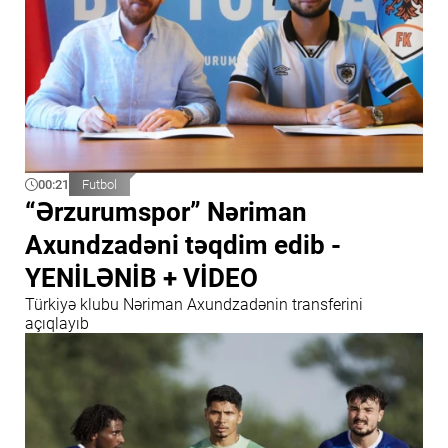
00:21
Futbol
“Ərzurumspor” Nəriman
Axundzadəni təqdim edib -
YENİLƏNİB + VİDEO
Türkiyə klubu Nəriman Axundzadənin transferini
açıqlayıb