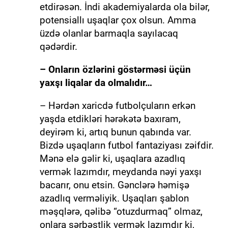
etdirəsən. İndi akademiyalarda ola bilər,
potensiallı uşaqlar çox olsun. Amma
üzdə olanlar barmaqla sayılacaq
qədərdir.
– Onların özlərini göstərməsi üçün
yaxşı liqalar da olmalıdır…
– Hərdən xaricdə futbolçuların erkən
yaşda etdikləri hərəkətə baxıram,
deyirəm ki, artıq bunun qabında var.
Bizdə uşaqların futbol fantaziyası zəifdir.
Mənə elə gəlir ki, uşaqlara azadlıq
vermək lazımdır, meydanda nəyi yaxşı
bacarır, onu etsin. Gənclərə həmişə
azadlıq verməliyik. Uşaqları şablon
məşqlərə, qəlibə “otuzdurmaq” olmaz,
onlara sərbəstlik vermək lazımdır ki,