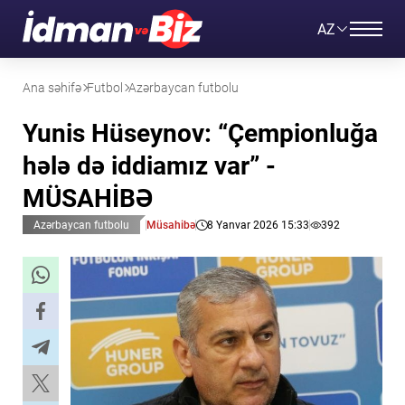
AZ
Ana səhifə
Futbol
Azərbaycan futbolu
Yunis Hüseynov: “Çempionluğa
hələ də iddiamız var” -
MÜSAHİBƏ
Azərbaycan futbolu
Müsahibə
8 Yanvar 2026 15:33
392