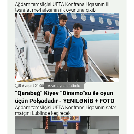
Ağdam təmsilçisi UEFA Konfrans Liqasının III
təsnifat mərhələsinin ilk oyununa çıxıb
5 Avqust 21:30
Azərbaycan futbolu
“Qarabağ” Kiyev “Dinamo”su ilə oyun
üçün Polşadadır - YENİLƏNİB + FOTO
Ağdam təmsilçisi UEFA Konfrans Liqasının səfər
matçını Lublində keçirəcək