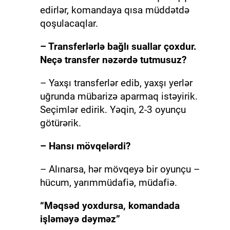
edirlər, komandaya qısa müddətdə
qoşulacaqlar.
– Transferlərlə bağlı suallar çoxdur.
Neçə transfer nəzərdə tutmusuz?
– Yaxşı transferlər edib, yaxşı yerlər
uğrunda mübarizə aparmaq istəyirik.
Seçimlər edirik. Yəqin, 2-3 oyunçu
götürərik.
– Hansı mövqelərdi?
– Alınarsa, hər mövqeyə bir oyunçu –
hücum, yarımmüdafiə, müdafiə.
“Məqsəd yoxdursa, komandada
işləməyə dəyməz”