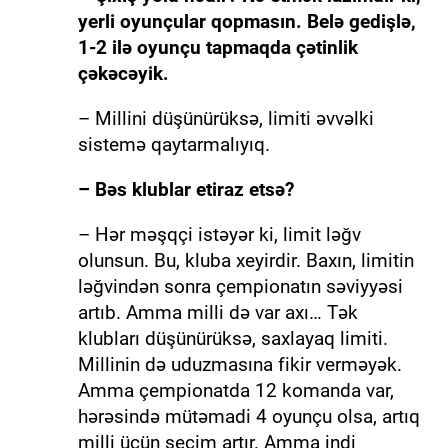
yerli oyunçular qopmasın. Belə gedişlə,
1-2 ilə oyunçu tapmaqda çətinlik
çəkəcəyik.
– Millini düşünürüksə, limiti əvvəlki
sistemə qaytarmalıyıq.
– Bəs klublar etiraz etsə?
– Hər məşqçi istəyər ki, limit ləğv
olunsun. Bu, kluba xeyirdir. Baxın, limitin
ləğvindən sonra çempionatın səviyyəsi
artıb. Amma milli də var axı… Tək
klubları düşünürüksə, saxlayaq limiti.
Millinin də uduzmasına fikir verməyək.
Amma çempionatda 12 komanda var,
hərəsində mütəmadi 4 oyunçu olsa, artıq
milli üçün seçim artır. Amma indi