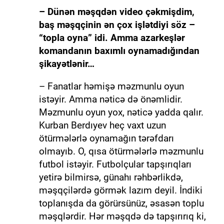
– Dünən məşqdən video çəkmişdim,
baş məşqçinin ən çox işlətdiyi söz –
“topla oyna” idi. Amma azarkeşlər
komandanın baxımlı oynamadığından
şikayətlənir…
– Fanatlar həmişə məzmunlu oyun
istəyir. Amma nəticə də önəmlidir.
Məzmunlu oyun yox, nəticə yadda qalır.
Kurban Berdıyev heç vaxt uzun
ötürmələrlə oynamağın tərəfdarı
olmayıb. O, qısa ötürmələrlə məzmunlu
futbol istəyir. Futbolçular tapşırıqları
yetirə bilmirsə, günahı rəhbərlikdə,
məşqçilərdə görmək lazım deyil. İndiki
toplanışda da görürsünüz, əsasən toplu
məşqlərdir. Hər məşqdə də tapşırırıq ki,