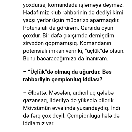
yoxdursa, komandada işləməyə dəyməz.
Hədəfimiz klub rəhbərinin də dediyi kimi,
yaxşı yerlər üçün mübarizə aparmaqdır.
Potensialı da görürəm. Qarşıda oyun
çoxdur. Bir dəfə çıxışımda demişdim
zirvədən qopmamışıq. Komandanın
potensialı imkan verir ki, “üçlük”də olsun.
Bunu bacaracağımıza da inanıram.
– “Üçlük”də olmaq da uğurdur. Bəs
rəhbərliyin çempionluq iddiası?
– Əlbəttə. Məsələn, ardıcıl üç qələbə
qazansaq, liderliyə də yüksələ bilərik.
Mövsümün əvvəlində yuxarıdaydıq. İndi
də fərq çox deyil. Çempionluğa hələ də
iddiamız var.