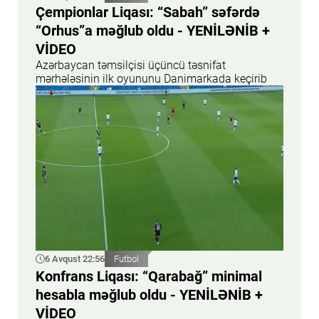
Çempionlar Liqası: “Sabah” səfərdə
“Orhus”a məğlub oldu - YENİLƏNİB +
VİDEO
Azərbaycan təmsilçisi üçüncü təsnifat
mərhələsinin ilk oyununu Danimarkada keçirib
6 Avqust 22:56
Futbol
Konfrans Liqası: “Qarabağ” minimal
hesabla məğlub oldu - YENİLƏNİB +
VİDEO