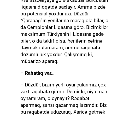
Kvaratsxeliyaya görə skautlar Gürcüstan
liqasını diqqətdə saxlayır. Amma bizdə
bu potensial yoxdur axı. Düzdür,
“Qarabağ”ın yerlilərinə maraq ola bilər, o
da Çempionlar Liqasına görə. Bizimkilər
maksimum Türkiyənin I Liqasına gedə
bilər, o da təklif olsa. Yerlilərin xətrinə
dəymək istəmərəm, amma rəqabətə
dözümlülük yoxdur. Çalışmırıq ki,
mübarizə aparaq.
– Rahatlıq var…
– Düzdür, bizim yerli oyunçularımız çox
vaxt rəqabətə girmir. Demir ki, niyə mən
oynamıram, o oynayır? Rəqabət
aparmaq, şansı qazanmaq lazımdır. Biz
bu rəqabətdə uduzuruq. Xaricə getmək