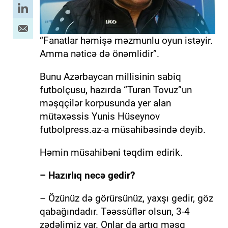
“Fanatlar həmişə məzmunlu oyun istəyir.
Amma nəticə də önəmlidir”.
Bunu Azərbaycan millisinin sabiq
futbolçusu, hazırda “Turan Tovuz”un
məşqçilər korpusunda yer alan
mütəxəssis Yunis Hüseynov
futbolpress.az-a müsahibəsində deyib.
Həmin müsahibəni təqdim edirik.
– Hazırlıq necə gedir?
– Özünüz də görürsünüz, yaxşı gedir, göz
qabağındadır. Təəssüflər olsun, 3-4
zədəlimiz var. Onlar da artıq məşq