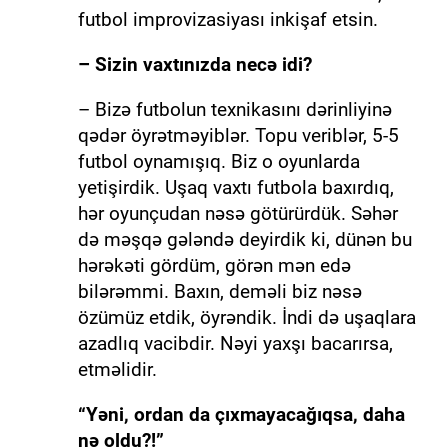
futbol improvizasiyası inkişaf etsin.
– Sizin vaxtınızda necə idi?
– ⁠Bizə futbolun texnikasını dərinliyinə
qədər öyrətməyiblər. Topu veriblər, 5-5
futbol oynamışıq. Biz o oyunlarda
yetişirdik. Uşaq vaxtı futbola baxırdıq,
hər oyunçudan nəsə götürürdük. Səhər
də məşqə gələndə deyirdik ki, dünən bu
hərəkəti gördüm, görən mən edə
bilərəmmi. Baxın, deməli biz nəsə
özümüz etdik, öyrəndik. İndi də uşaqlara
azadlıq vacibdir. Nəyi yaxşı bacarırsa,
etməlidir.
“Yəni, ordan da çıxmayacağıqsa, daha
nə oldu?!”