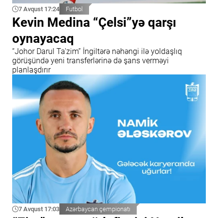
7 Avqust 17:24
Futbol
Kevin Medina “Çelsi”yə qarşı
oynayacaq
“Johor Darul Ta'zim” İngiltərə nəhəngi ilə yoldaşlıq
görüşündə yeni transferlərinə də şans verməyi
planlaşdırır
7 Avqust 17:03
Azərbaycan çempionatı