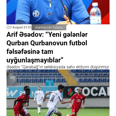
7 Avqust 21:51
Azərbaycan futbolu
Arif Əsədov: “Yeni gələnlər
Qurban Qurbanovun futbol
fəlsəfəsinə tam
uyğunlaşmayıblar”
Əsədov “Qarabağ”ın seleksiyada səhv etdiyini düşünmür