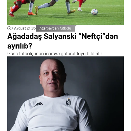
7 Avqust 21:35
Azərbaycan futbolu
Ağadadaş Salyanski “Neftçi”dən
ayrılıb?
Gənc futbolçunun icarəyə götürüldüyü bildirilir