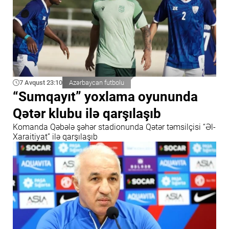
7 Avqust 23:10
Azərbaycan futbolu
“Sumqayıt” yoxlama oyununda
Qətər klubu ilə qarşılaşıb
Komanda Qəbələ şəhər stadionunda Qətər təmsilçisi “Əl-
Xaraitiyat” ilə qarşılaşıb