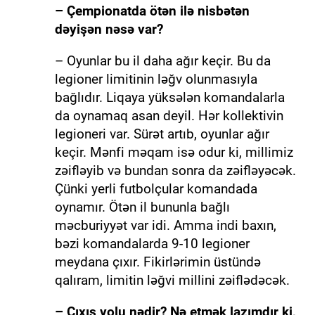
– Çempionatda ötən ilə nisbətən
dəyişən nəsə var?
– Oyunlar bu il daha ağır keçir. Bu da
legioner limitinin ləğv olunmasıyla
bağlıdır. Liqaya yüksələn komandalarla
da oynamaq asan deyil. Hər kollektivin
legioneri var. Sürət artıb, oyunlar ağır
keçir. Mənfi məqam isə odur ki, millimiz
zəifləyib və bundan sonra da zəifləyəcək.
Çünki yerli futbolçular komandada
oynamır. Ötən il bununla bağlı
məcburiyyət var idi. Amma indi baxın,
bəzi komandalarda 9-10 legioner
meydana çıxır. Fikirlərimin üstündə
qalıram, limitin ləğvi millini zəiflədəcək.
– Çıxış yolu nədir? Nə etmək lazımdır ki,