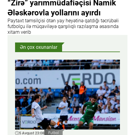
“Zirə” yarımmüdafiəçisi Namik
Ələskərovla yollarını ayırdı
Paytaxt təmsilçisi ötən yay heyətinə qatdığı təcrübəli
futbolçu ilə müqaviləyə qarşılıqlı razılaşma əsasında
xitam verib
Ən çox oxunanlar
5 Avqust 23:08
Futbol