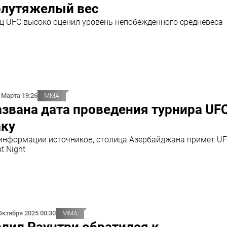
олутяжелый вес
ц UFC высоко оценил уровень непобежденного средневеса
 Марта 19:26
ММА
звана дата проведения турнира UFC
аку
информации источников, столица Азербайджана примет U
ht Night
Октября 2025 00:30
ММА