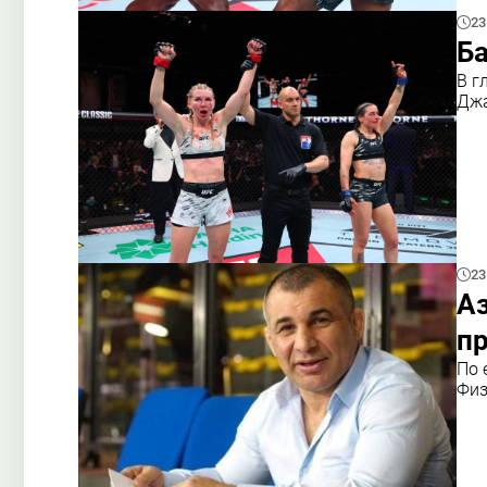
23
Ба
В г
Джа
23
Аз
п
По 
Физ