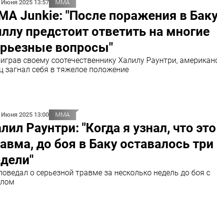
 Июня 2025 13:57
ММА
A Junkie: "После поражения в Бак
ллу предстоит ответить на многие
ерьезные вопросы"
играв своему соотечественнику Халилу Раунтри, американ
ц загнал себя в тяжелое положение
 Июня 2025 13:00
ММА
лил Раунтри: "Когда я узнал, что это
авма, до боя в Баку оставалось три
дели"
поведал о серьезной травме за несколько недель до боя с
ллом