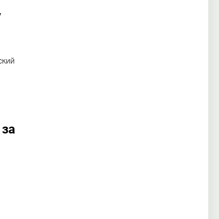
у
ский
 за