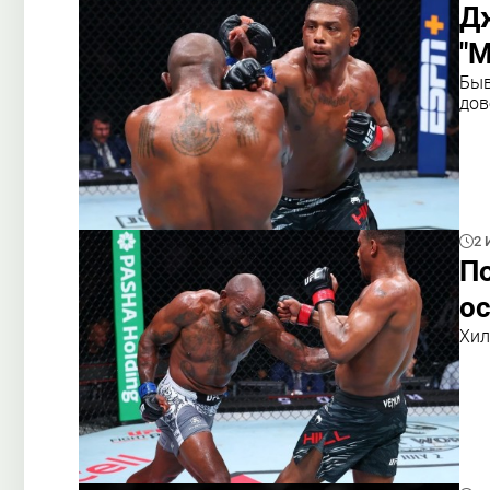
Дж
"М
Быв
дов
2 
По
ос
Хил