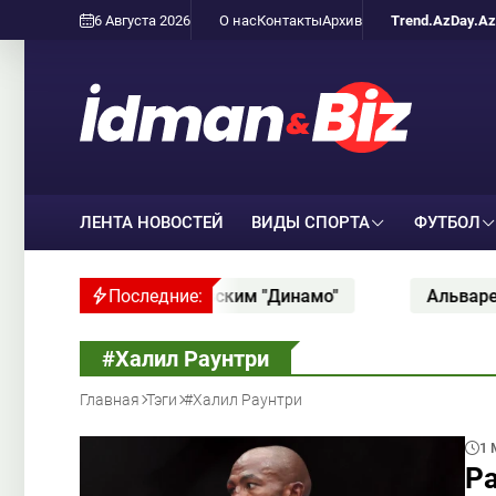
6 Августа 2026
О нас
Контакты
Архив
Trend.Az
Day.Az
ЛЕНТА НОВОСТЕЙ
ВИДЫ СПОРТА
ФУТБОЛ
ским "Динамо"
Последние:
Альварес предпримет новую попыт
#Халил Раунтри
Главная
Тэги
#Халил Раунтри
1 
Ра