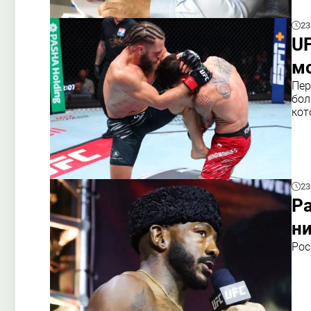
23
UF
мо
Пер
бол
кот
23
Ра
ни
Рос