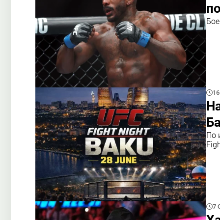
п
Бое
16
На
Б
По 
Fig
7 