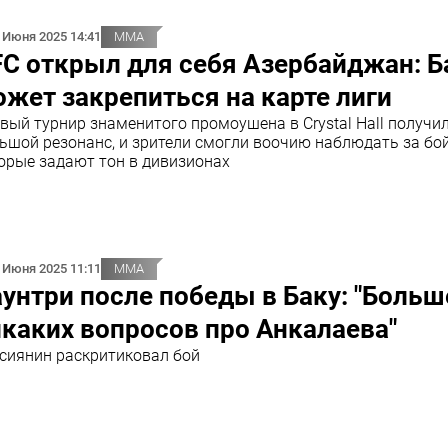
 Июня 2025 14:41
ММА
C открыл для себя Азербайджан: Б
жет закрепиться на карте лиги
вый турнир знаменитого промоушена в Crystal Hall получи
ьшой резонанс, и зрители смогли воочию наблюдать за бо
орые задают тон в дивизионах
 Июня 2025 11:11
ММА
унтри после победы в Баку: "Больш
каких вопросов про Анкалаева"
сиянин раскритиковал бой