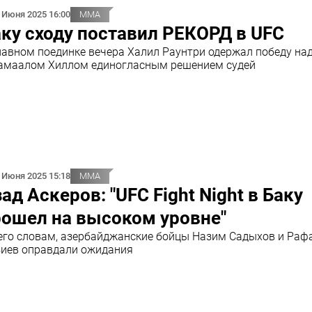
 Июня 2025 16:00
ММА
ку сходу поставил РЕКОРД в UFC
лавном поединке вечера Халил Раунтри одержал победу на
маалом Хиллом единогласным решением судей
 Июня 2025 15:18
ММА
ад Аскеров: "UFC Fight Night в Баку
рошел на высоком уровне"
его словам, азербайджанские бойцы Назим Садыхов и Раф
иев оправдали ожидания