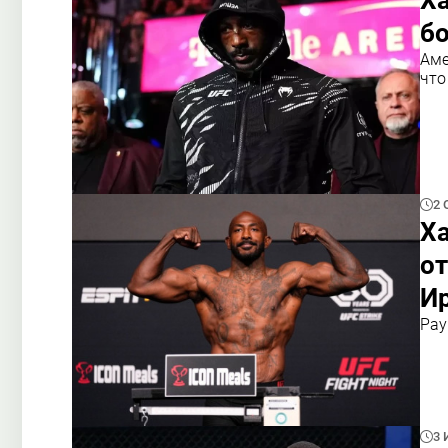
Ха
б
Аме
что
2 
Х
о
И
Рау
3 