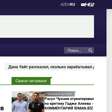
AZ
EN
RU
 сколько зарабатывал до покупки UFC
ФИФА опро
Самое читаемое
Мировой футбол
Расул Чунаев отреагировал
на критику Гаджи Алиева -
 в
КОММЕНТАРИЙ İDMAN.BİZ