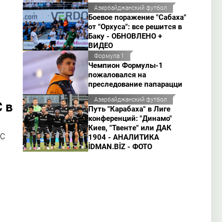
Азербайджанский футбол
Боевое поражение "Сабаха"
от "Орхуса": все решится в
Баку - ОБНОВЛЕНО +
ВИДЕО
Формула 1
Чемпион Формулы-1
пожаловался на
преследование папарацци
Азербайджанский футбол
 в
Путь "Карабаха" в Лиге
конференций: "Динамо"
Киев, "Твенте" или ДАК
FC
1904 - АНАЛИТИКА
İDMAN.BİZ - ФОТО