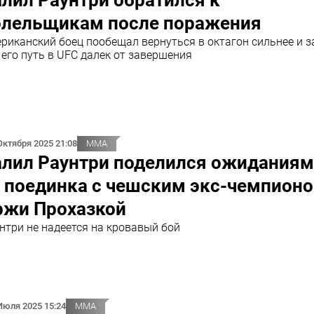
лил Раунтри обратился к
олельщикам после поражения
риканский боец пообещал вернуться в октагон сильнее и з
 его путь в UFC далек от завершения
Октября 2025 21:08
ММА
алил Раунтри поделился ожидания
т поединка с чешским экс-чемпион
ржи Прохазкой
нтри не надеется на кровавый бой
Июля 2025 15:24
ММА