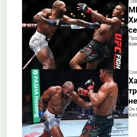
24
MM
Хи
с
Про
бое
24
Ха
тр
не
Он 
Хи