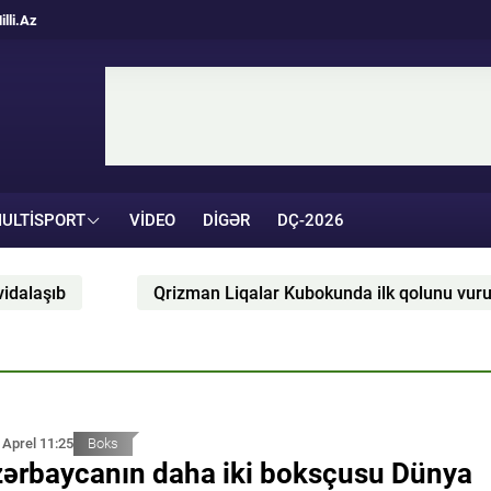
illi.Az
ULTISPORT
VIDEO
DIGƏR
DÇ-2026
Qrizman Liqalar Kubokunda ilk qolunu vurub - VİDEO
 Aprel 11:25
Boks
ərbaycanın daha iki boksçusu Dünya