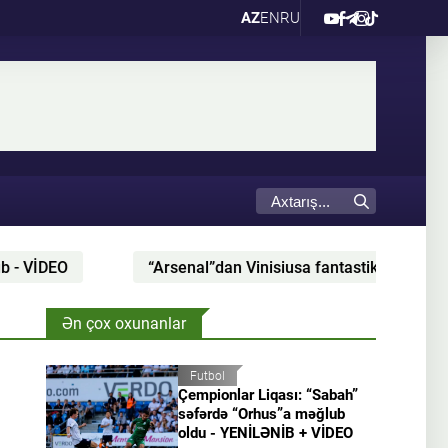
AZ
EN
RU
“Arsenal”dan Vinisiusa fantastik təklif: 47 milyon m
Ən çox oxunanlar
Futbol
Çempionlar Liqası: “Sabah”
səfərdə “Orhus”a məğlub
oldu - YENİLƏNİB + VİDEO