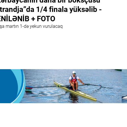
ərbaycanın daha bir boksçusu
trandja”da 1/4 finala yüksəlib -
NİLƏNİB + FOTO
ışa martın 1-də yekun vurulacaq