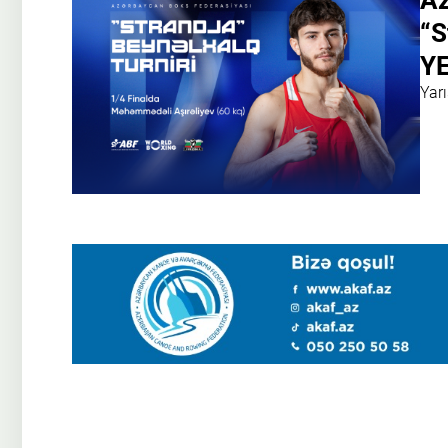
Az
“S
YE
Yar