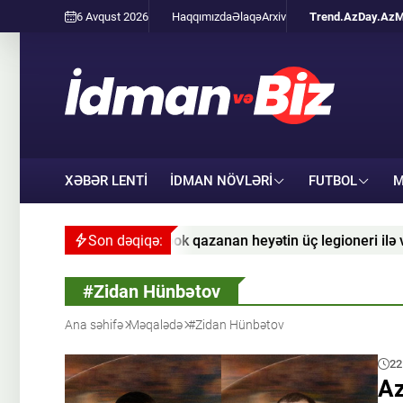
6 Avqust 2026
Haqqımızda
Əlaqə
Arxiv
Trend.Az
Day.Az
M
XƏBƏR LENTİ
İDMAN NÖVLƏRI
FUTBOL
M
“Gəncə” kubok qazanan heyətin üç legioneri ilə vidalaşıb
Son dəqiqə:
#Zidan Hünbətov
Ana səhifə
Məqalədə
#Zidan Hünbətov
22
Az