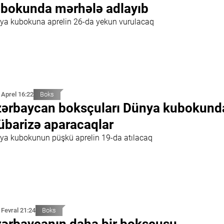
bokunda mərhələ adlayıb
ya kubokuna aprelin 26-da yekun vurulacaq
 Aprel 16:22
Boks
ərbaycan boksçuları Dünya kubokund
barizə aparacaqlar
ya kubokunun püşkü aprelin 19-da atılacaq
 Fevral 21:24
Boks