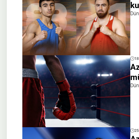
ku
Dün
18
Az
mü
Dün
25