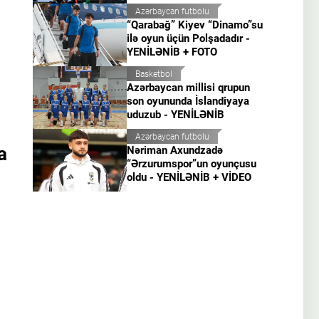
Azərbaycan futbolu
“Qarabağ” Kiyev “Dinamo”su
ilə oyun üçün Polşadadır -
YENİLƏNİB + FOTO
Basketbol
Azərbaycan millisi qrupun
son oyununda İslandiyaya
uduzub - YENİLƏNİB
Azərbaycan futbolu
a
Nəriman Axundzadə
“Ərzurumspor”un oyunçusu
oldu - YENİLƏNİB + VİDEO