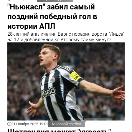
"Ньюкасл" забил самый
поздний победный гол в
истории АПЛ
28‑летний англичанин Барнс поразил ворота "Лидса"
на 12‑й добавленной ко второму тайму минуте
21 Ноября 2025 19:02
Мировой футбол
Шотландия может "украсть"