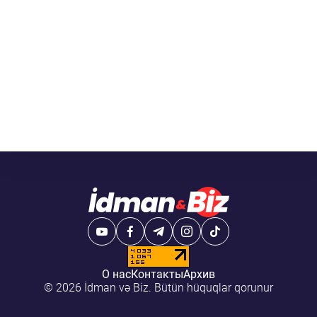
О нас
Контакты
Архив
© 2026 İdman və Biz. Bütün hüquqlar qorunur