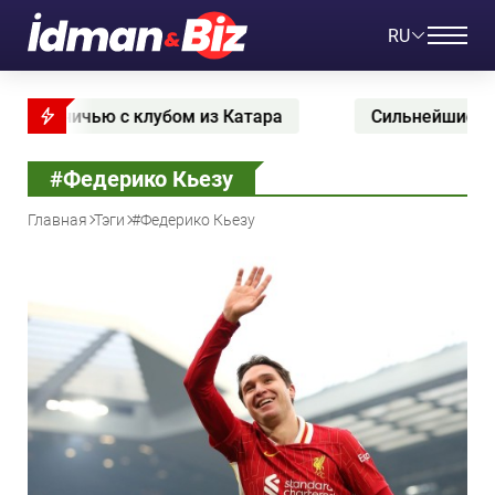
RU
ничью с клубом из Катара
Сильнейшие команды 
#Федерико Кьезу
Главная
Тэги
#Федерико Кьезу