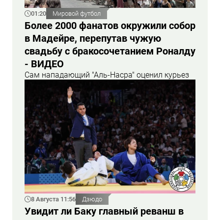
01:20
Мировой футбол
Более 2000 фанатов окружили собор
в Мадейре, перепутав чужую
свадьбу с бракосочетанием Роналду
- ВИДЕО
Сам нападающий "Аль-Насра" оценил курьез
8 Августа 11:56
Дзюдо
Увидит ли Баку главный реванш в