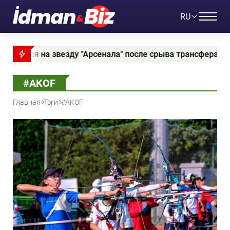
RU
ся на звезду "Арсенала" после срыва трансфера Родри
#AKOF
Главная
Тэги
#AKOF