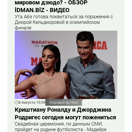
мировом дзюдо? - ОБЗОР
İDMAN.BİZ - ВИДЕО
Ута Абэ готова поквитаться за поражения с
Диорой Кельдиоровой в олимпийском
финале
8 Августа 15:59
Мировой футбол
Криштиану Роналду и Джорджина
Родригес сегодня могут пожениться
Свадебная церемония, по данным СМИ,
пройдет на родине футболиста - Мадейре