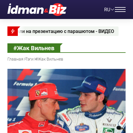
RU
 на презентацию с парашютом - ВИДЕО
Вера Кли
#Жак Вильнев
Главная
Тэги
#Жак Вильнев