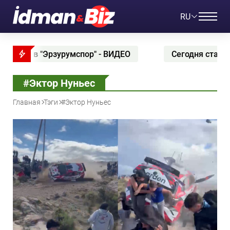
RU
 в "Эрзурумспор" - ВИДЕО
Сегодня стартует "Пер
#Эктор Нуньес
Главная
Тэги
#Эктор Нуньес