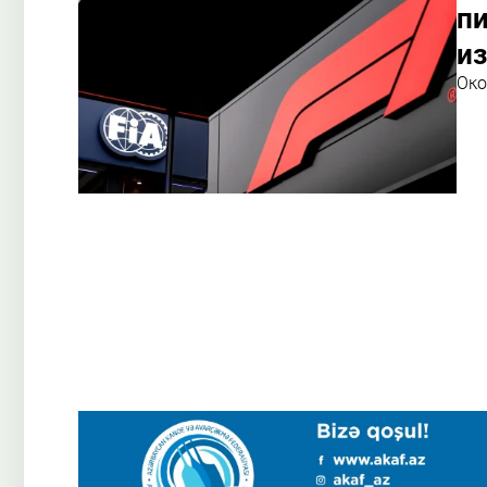
п
и
Око