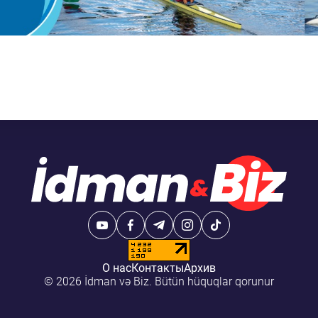
О нас
Контакты
Архив
© 2026 İdman və Biz. Bütün hüquqlar qorunur