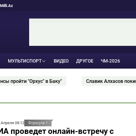
Milli.Az
МУЛЬТИСПОРТ
ВИДЕО
ДРУГОЕ
ЧМ-2026
ойти "Орхус" в Баку"
Славик Алхасов покинул "А
 Апреля 08:12
Формула 1
А проведет онлайн-встречу с