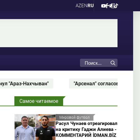
AZ
EN
RU
раз-Нахчыван"
"Арсенал" согласовал трансфер Б
Самое читаемое
Мировой футбол
Расул Чунаев отреагировал
на критику Гаджи Алиева -
КОММЕНТАРИЙ İDMAN.BİZ