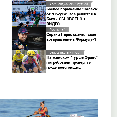
Азербайджанский футбол
Боевое поражение "Сабаха"
от "Орхуса": все решится в
Баку - ОБНОВЛЕНО +
ВИДЕО
Формула 1
Серхио Перес оценил свое
возвращение в Формулу-1
Велосипедный спорт
На женском "Тур де Франс"
потребовали проверять
грудь велогонщиц