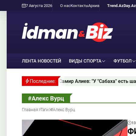
7 Августа 2026
О нас
Контакты
Архив
Trend.Az
Day.Az
ЛЕНТА НОВОСТЕЙ
ВИДЫ СПОРТА
ФУТБОЛ
033 года
Последние:
Самир Алиев: "У "Сабаха" есть шансы пр
#Алекс Вурц
Главная
Тэги
#Алекс Вурц
13
ФИ