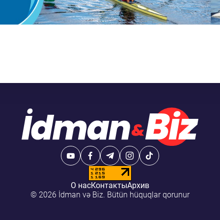
О нас
Контакты
Архив
© 2026 İdman və Biz. Bütün hüquqlar qorunur