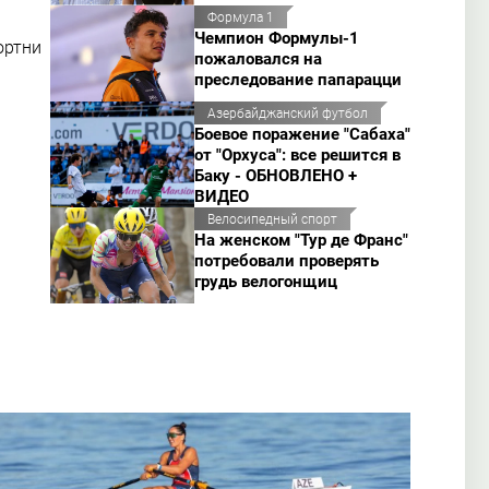
Формула 1
Чемпион Формулы-1
ортни
пожаловался на
преследование папарацци
Азербайджанский футбол
Боевое поражение "Сабаха"
от "Орхуса": все решится в
Баку - ОБНОВЛЕНО +
ВИДЕО
Велосипедный спорт
На женском "Тур де Франс"
потребовали проверять
грудь велогонщиц