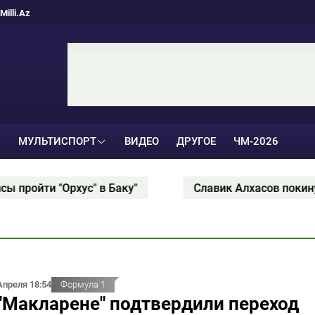
Milli.Az
МУЛЬТИСПОРТ
ВИДЕО
ДРУГОЕ
ЧМ-2026
ти "Орхус" в Баку"
Славик Алхасов покинул "Ара
Апреля 18:54
Формула 1
"Макларене" подтвердили переход