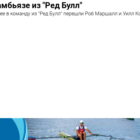
мбьязе из "Ред Булл"
ее в команду из "Ред Булл" перешли Роб Маршалл и Уилл К