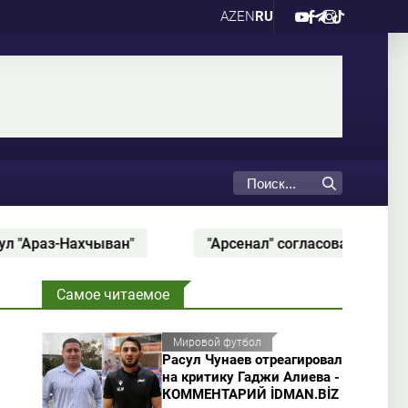
AZ
EN
RU
з-Нахчыван"
"Арсенал" согласовал трансфер Бру
Самое читаемое
Мировой футбол
Расул Чунаев отреагировал
на критику Гаджи Алиева -
КОММЕНТАРИЙ İDMAN.BİZ