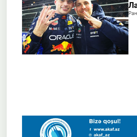
Ла
Ран