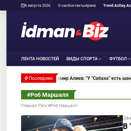
6 Августа 2026
О нас
Контакты
Архив
Trend.Az
Day.Az
ЛЕНТА НОВОСТЕЙ
ВИДЫ СПОРТА
ФУТБОЛ
33 года
Последние:
Самир Алиев: "У "Сабаха" есть шансы прой
#Роб Маршалл
Главная
Тэги
#Роб Маршалл
9 
В 