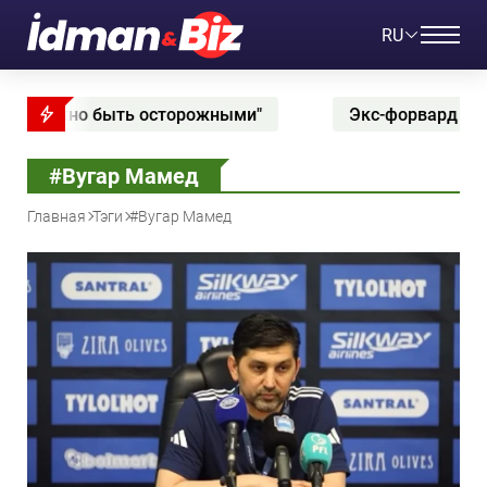
RU
ужно быть осторожными"
Экс-форвард "Араз-Нах
#Вугар Мамед
Главная
Тэги
#Вугар Мамед