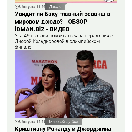
8 Августа 11:56
Дзюдо
Увидит ли Баку главный реванш в
мировом дзюдо? - ОБЗОР
İDMAN.BİZ - ВИДЕО
Ута Абэ готова поквитаться за поражения с
Диорой Кельдиоровой в олимпийском
финале
8 Августа 15:59
Мировой футбол
Криштиану Роналду и Джорджина