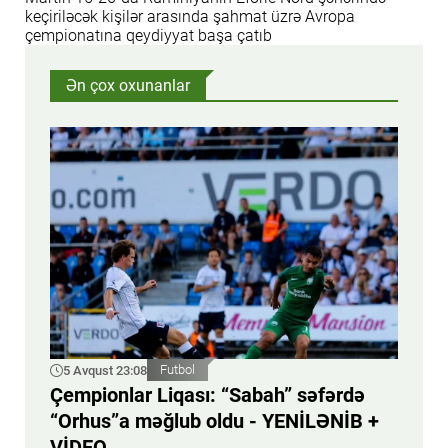
keçiriləcək kişilər arasında şahmat üzrə Avropa
çempionatına qeydiyyat başa çatıb
Ən çox oxunanlar
5 Avqust 23:08
Futbol
Çempionlar Liqası: “Sabah” səfərdə
“Orhus”a məğlub oldu - YENİLƏNİB +
VİDEO