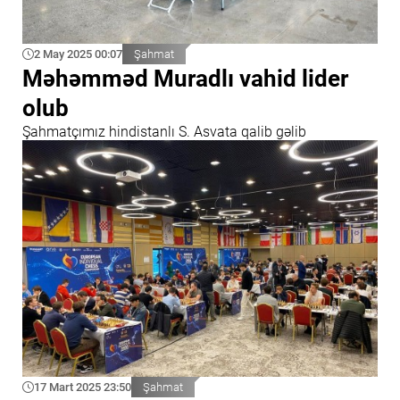
2 May 2025 00:07
Şahmat
Məhəmməd Muradlı vahid lider
olub
Şahmatçımız hindistanlı S. Asvata qalib gəlib
17 Mart 2025 23:50
Şahmat