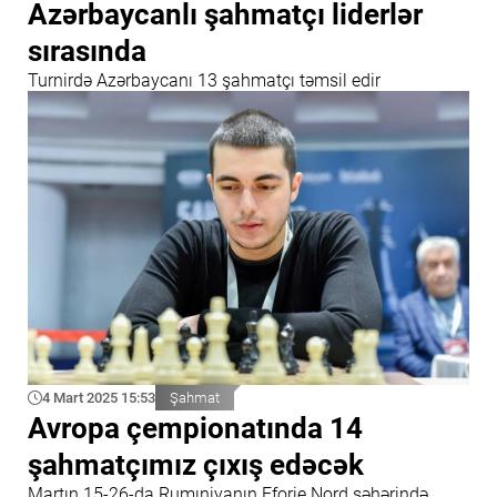
Azərbaycanlı şahmatçı liderlər
sırasında
Turnirdə Azərbaycanı 13 şahmatçı təmsil edir
4 Mart 2025 15:53
Şahmat
Avropa çempionatında 14
şahmatçımız çıxış edəcək
Martın 15-26-da Rumıniyanın Eforie Nord şəhərində