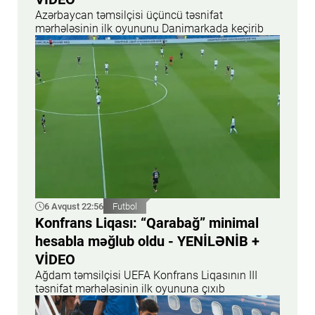
Azərbaycan təmsilçisi üçüncü təsnifat
mərhələsinin ilk oyununu Danimarkada keçirib
6 Avqust 22:56
Futbol
Konfrans Liqası: “Qarabağ” minimal
hesabla məğlub oldu - YENİLƏNİB +
VİDEO
Ağdam təmsilçisi UEFA Konfrans Liqasının III
təsnifat mərhələsinin ilk oyununa çıxıb