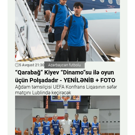
5 Avqust 21:30
Azərbaycan futbolu
“Qarabağ” Kiyev “Dinamo”su ilə oyun
üçün Polşadadır - YENİLƏNİB + FOTO
Ağdam təmsilçisi UEFA Konfrans Liqasının səfər
matçını Lublində keçirəcək