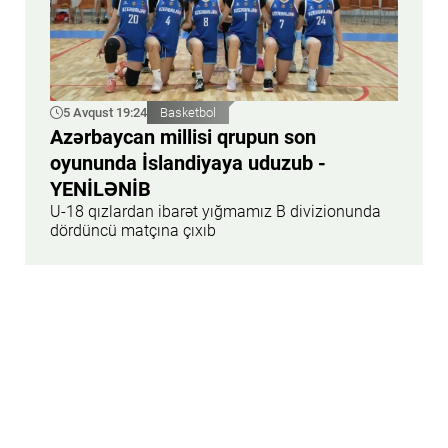
5 Avqust 19:24
Basketbol
Azərbaycan millisi qrupun son
oyununda İslandiyaya uduzub -
YENİLƏNİB
U-18 qızlardan ibarət yığmamız B divizionunda
dördüncü matçına çıxıb