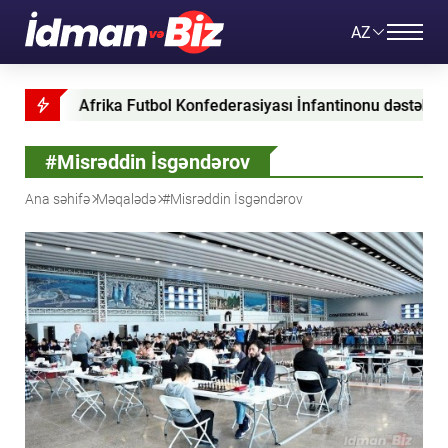
AZ
frika Futbol Konfederasiyası İnfantinonu dəstəklədiyini bəyan 
#Misrəddin İsgəndərov
Ana səhifə
Məqalədə
#Misrəddin İsgəndərov