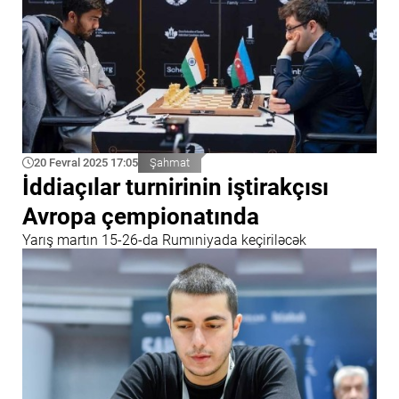
20 Fevral 2025 17:05
Şahmat
İddiaçılar turnirinin iştirakçısı
Avropa çempionatında
Yarış martın 15-26-da Rumıniyada keçiriləcək