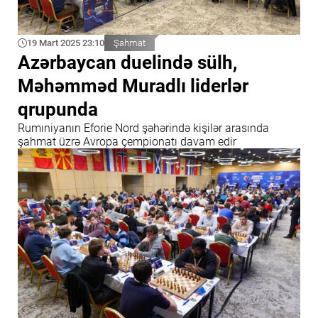
19 Mart 2025 23:10
Şahmat
Azərbaycan duelində sülh,
Məhəmməd Muradlı liderlər
qrupunda
Rumıniyanın Eforie Nord şəhərində kişilər arasında
şahmat üzrə Avropa çempionatı davam edir