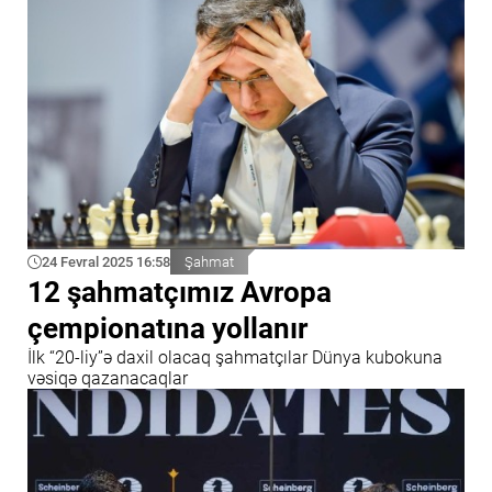
24 Fevral 2025 16:58
Şahmat
12 şahmatçımız Avropa
çempionatına yollanır
İlk “20-liy”ə daxil olacaq şahmatçılar Dünya kubokuna
vəsiqə qazanacaqlar