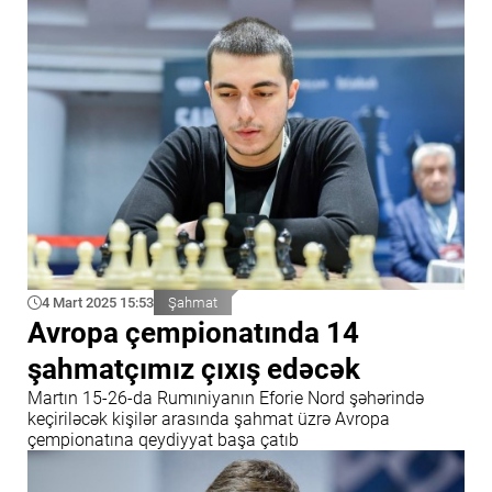
4 Mart 2025 15:53
Şahmat
Avropa çempionatında 14
şahmatçımız çıxış edəcək
Martın 15-26-da Rumıniyanın Eforie Nord şəhərində
keçiriləcək kişilər arasında şahmat üzrə Avropa
çempionatına qeydiyyat başa çatıb