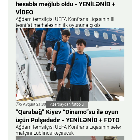
hesabla məğlub oldu - YENİLƏNİB +
VİDEO
Ağdam təmsilçisi UEFA Konfrans Liqasının III
təsnifat mərhələsinin ilk oyununa çıxıb
5 Avqust 21:30
Azərbaycan futbolu
“Qarabağ” Kiyev “Dinamo”su ilə oyun
üçün Polşadadır - YENİLƏNİB + FOTO
Ağdam təmsilçisi UEFA Konfrans Liqasının səfər
matçını Lublində keçirəcək