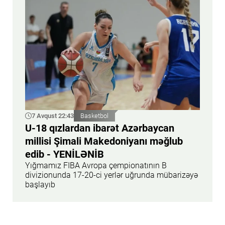
7 Avqust 22:43
Basketbol
U-18 qızlardan ibarət Azərbaycan
millisi Şimali Makedoniyanı məğlub
edib - YENİLƏNİB
Yığmamız FIBA Avropa çempionatının B
divizionunda 17-20-ci yerlər uğrunda mübarizəyə
başlayıb