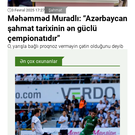
3 Fevral 2025 17:27
Şahmat
Məhəmməd Muradlı: “Azərbaycan
şahmat tarixinin ən güclü
çempionatıdır”
O, yarışla bağlı proqnoz verməyin çətin olduğunu deyib
Ən çox oxunanlar