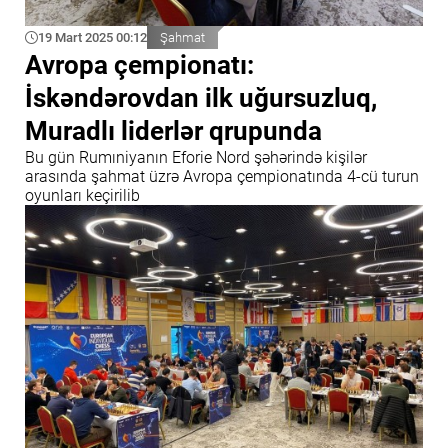
19 Mart 2025 00:12
Şahmat
Avropa çempionatı:
İskəndərovdan ilk uğursuzluq,
Muradlı liderlər qrupunda
Bu gün Rumıniyanın Eforie Nord şəhərində kişilər
arasında şahmat üzrə Avropa çempionatında 4-cü turun
oyunları keçirilib