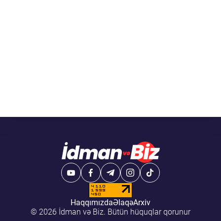
Haqqımızda
Əlaqə
Arxiv
© 2026 İdman və Biz. Bütün hüquqlar qorunur