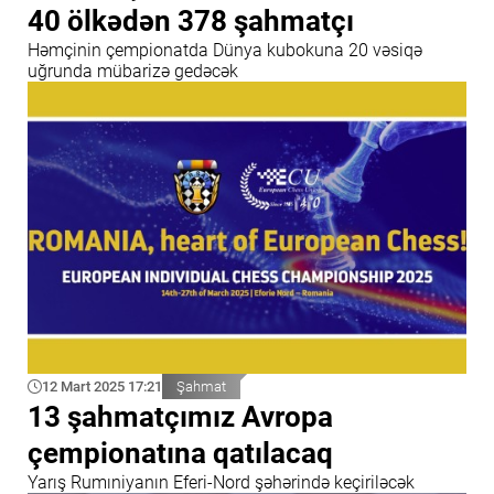
40 ölkədən 378 şahmatçı
Həmçinin çempionatda Dünya kubokuna 20 vəsiqə
uğrunda mübarizə gedəcək
12 Mart 2025 17:21
Şahmat
13 şahmatçımız Avropa
çempionatına qatılacaq
Yarış Rumıniyanın Eferi-Nord şəhərində keçiriləcək