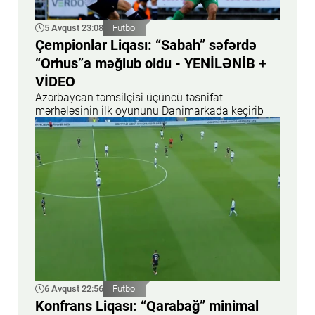
5 Avqust 23:08
Futbol
Çempionlar Liqası: “Sabah” səfərdə
“Orhus”a məğlub oldu - YENİLƏNİB +
VİDEO
Azərbaycan təmsilçisi üçüncü təsnifat
mərhələsinin ilk oyununu Danimarkada keçirib
6 Avqust 22:56
Futbol
Konfrans Liqası: “Qarabağ” minimal