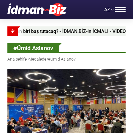
AZ
caq? - İDMAN.BİZ-in İCMALI - VİDEO
Kloppdan Karrage
#Ümid Aslanov
Ana səhifə
Məqalədə
#Ümid Aslanov