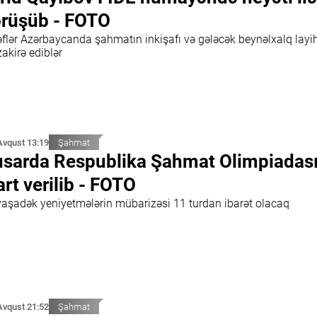
rüşüb - FOTO
əflər Azərbaycanda şahmatın inkişafı və gələcək beynəlxalq layih
akirə ediblər
Avqust 13:19
Şahmat
sarda Respublika Şahmat Olimpiadas
art verilib - FOTO
yaşadək yeniyetmələrin mübarizəsi 11 turdan ibarət olacaq
Avqust 21:52
Şahmat