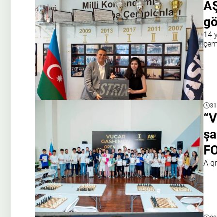
AŞ
gö
14 
çem
31
“V
şa
F
A q