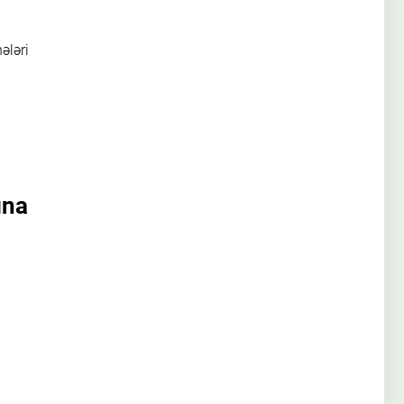
ələri
ına