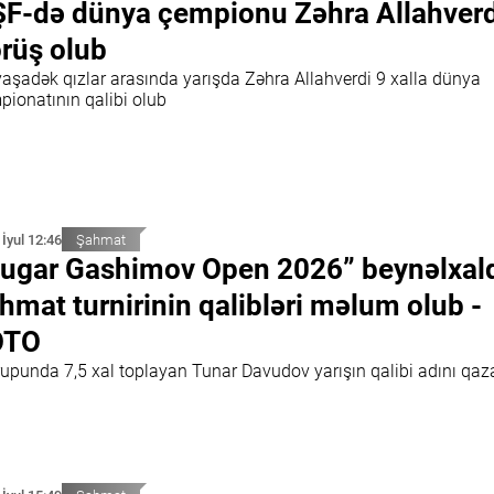
F-də dünya çempionu Zəhra Allahverdi
rüş olub
yaşadək qızlar arasında yarışda Zəhra Allahverdi 9 xalla dünya
pionatının qalibi olub
 İyul 12:46
Şahmat
ugar Gashimov Open 2026” beynəlxal
hmat turnirinin qalibləri məlum olub -
OTO
rupunda 7,5 xal toplayan Tunar Davudov yarışın qalibi adını qaz