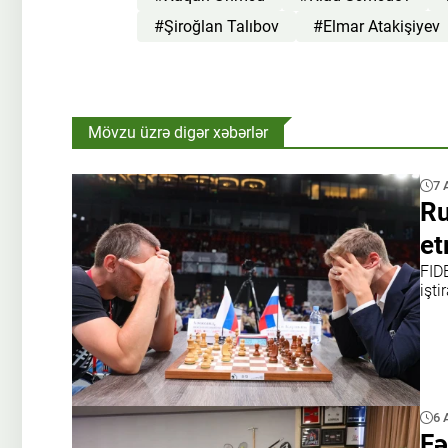
#Şiroğlan Talıbov
#Elmar Atakişiyev
Mövzu üzrə digər xəbərlər
7 
Ru
e
FID
işti
6 
Fə