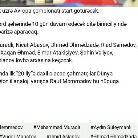
üzrə Avropa çempionatı start götürəcək.
Nord şəhərində 10 gün davam edəcək qitə birinciliyində
arizə aparacaq.
radlı, Nicat Abasov, Əhməd Əhmədzadə, Riad Səmədov,
 Xaqan Əhməd, Elmar Atakişiyev, Şahin Vəliyev,
lanov lövhə arxasına keçəcək.
da ilk “20-liy”ə daxil olacaq şahmatçılar Dünya
tən il analoji yarışda Rauf Məmmədov bu hüquqa
Məmmədov
#Məhəmməd Muradlı
#Aydın Süleymanlı
#Vüqar Manafov
#Ümid Aslanov
#Əhməd Əhmədzadə