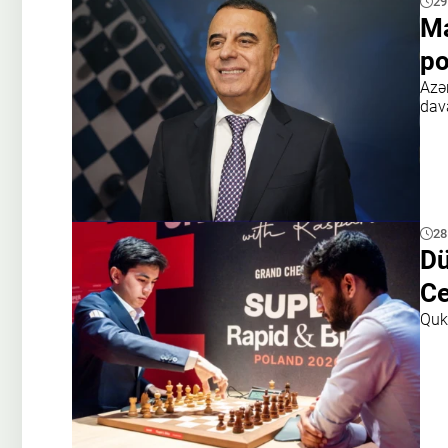
29
Ma
po
Azə
dav
28
Dü
Ce
Quke