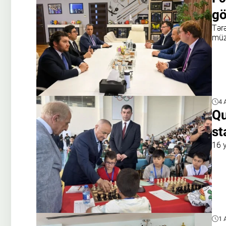
gö
Tər
müz
4 
Qu
st
16 
1 