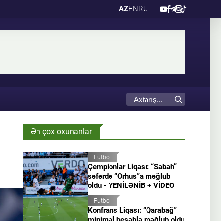
AZ
EN
RU
Ən çox oxunanlar
Futbol
Çempionlar Liqası: “Sabah”
səfərdə “Orhus”a məğlub
oldu - YENİLƏNİB + VİDEO
Futbol
Konfrans Liqası: “Qarabağ”
minimal hesabla məğlub oldu