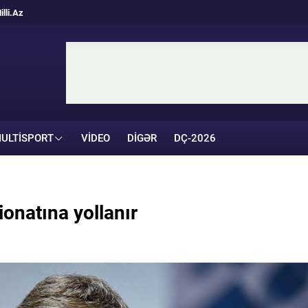
illi.Az
ULTISPORT
VIDEO
DIGƏR
DÇ-2026
natına yollanır