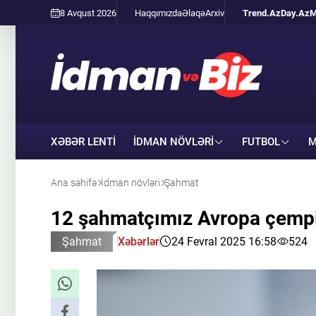
8 Avqust 2026
Haqqımızda
Əlaqə
Arxiv
Trend.Az
Day.Az
M
XƏBƏR LENTİ
İDMAN NÖVLƏRI
FUTBOL
M
Ana səhifə
İdman növləri
Şahmat
12 şahmatçımız Avropa çempio
Şahmat
Xəbərlər
24 Fevral 2025 16:58
524