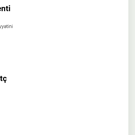
nti
yyətini
tç