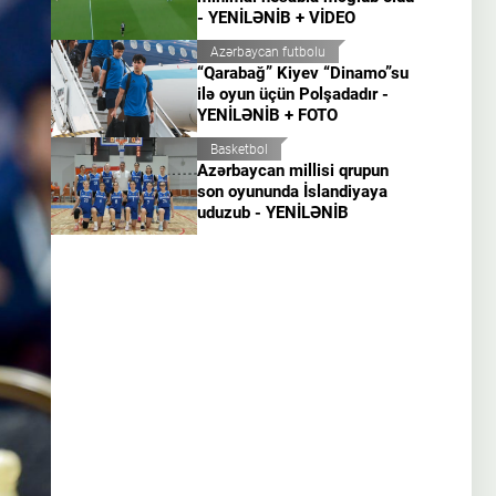
- YENİLƏNİB + VİDEO
Azərbaycan futbolu
“Qarabağ” Kiyev “Dinamo”su
ilə oyun üçün Polşadadır -
YENİLƏNİB + FOTO
Basketbol
Azərbaycan millisi qrupun
son oyununda İslandiyaya
uduzub - YENİLƏNİB