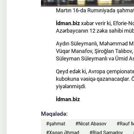
Martın 16-da Rumıniyada şahmat 
İdman.biz
xəbər verir ki, Eforie-
Azərbaycanın 12 zəka sahibi müb
Aydın Süleymanlı, Məhəmməd Mu
Vüqar Manafov, Şiroğlan Talıbov,
Süleyman Süleymanlı və Ümid As
Qeyd edək ki, Avropa çempionatın
kubokuna vəsiqə qazanacaqlar. Ö
yiyələnmişdi.
İdman.biz
Məqalədə:
#şahmat
#Nicat Abasov
#Rauf 
#Xaqan Əhməd
#Riad Səmədov