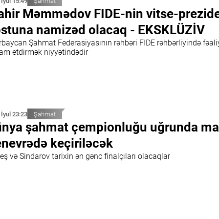
 İyul 15:49
Şahmat
hir Məmmədov FIDE-nin vitse-prezide
stuna namizəd olacaq - EKSKLÜZİV
rbaycan Şahmat Federasiyasının rəhbəri FIDE rəhbərliyində fəali
am etdirmək niyyətindədir
 İyul 23:23
Şahmat
nya şahmat çempionluğu uğrunda ma
nevrədə keçiriləcək
ş və Sindarov tarixin ən gənc finalçıları olacaqlar