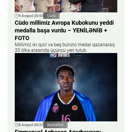
9 Avqust 20:55
Cüdo
Cüdo millimiz Avropa Kubokunu yeddi
medalla başa vurdu – YENİLƏNİB +
FOTO
Millimiz iki qızıl və beş bürünc medal qazanaraq
33 ölkə arasında üçüncü yeri tutub
8 Avqust 00:27
Basketbol