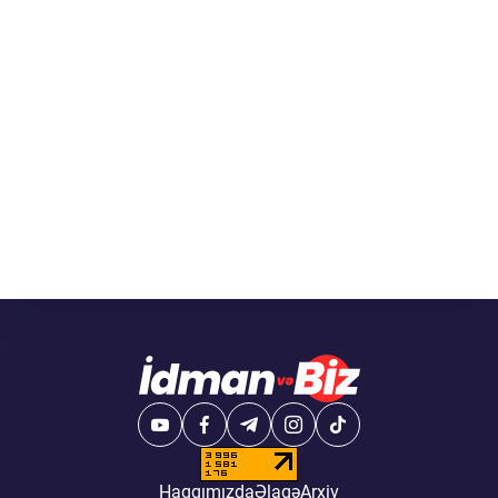
Haqqımızda
Əlaqə
Arxiv