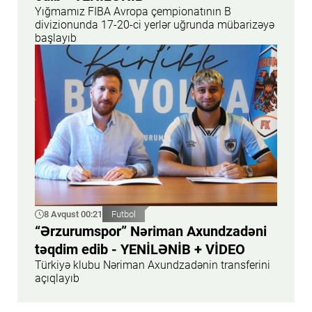
Yığmamız FIBA Avropa çempionatının B
divizionunda 17-20-ci yerlər uğrunda mübarizəyə
başlayıb
8 Avqust 00:21
Futbol
“Ərzurumspor” Nəriman Axundzadəni
təqdim edib - YENİLƏNİB + VİDEO
Türkiyə klubu Nəriman Axundzadənin transferini
açıqlayıb