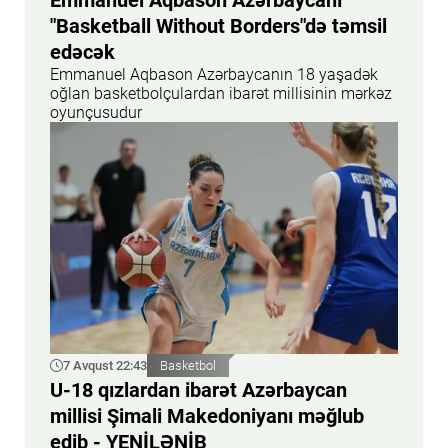
Emmanuel Aqbason Azərbaycanı
"Basketball Without Borders"də təmsil
edəcək
Emmanuel Aqbason Azərbaycanın 18 yaşadək
oğlan basketbolçulardan ibarət millisinin mərkəz
oyunçusudur
7 Avqust 22:43
Basketbol
U-18 qızlardan ibarət Azərbaycan
millisi Şimali Makedoniyanı məğlub
edib - YENİLƏNİB