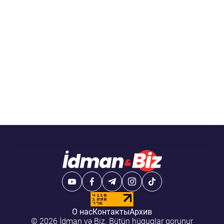
О нас
Контакты
Архив
© 2026 İdman və Biz. Bütün hüquqlar qorunur