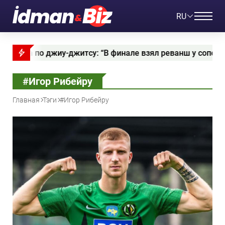
RU
а по джиу-джитсу: “В финале взял реванш у соперника,
#Игор Рибейру
Главная
Тэги
#Игор Рибейру