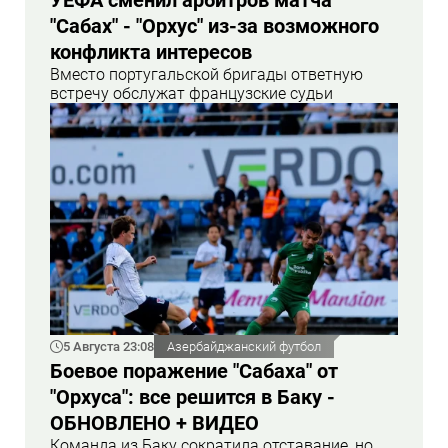
УЕФА сменил арбитров матча
"Сабах" - "Орхус" из-за возможного
конфликта интересов
Вместо португальской бригады ответную
встречу обслужат французские судьи
5 Августа 23:08
Азербайджанский футбол
Боевое поражение "Сабаха" от
"Орхуса": все решится в Баку -
ОБНОВЛЕНО + ВИДЕО
Команда из Баку сократила отставание, но