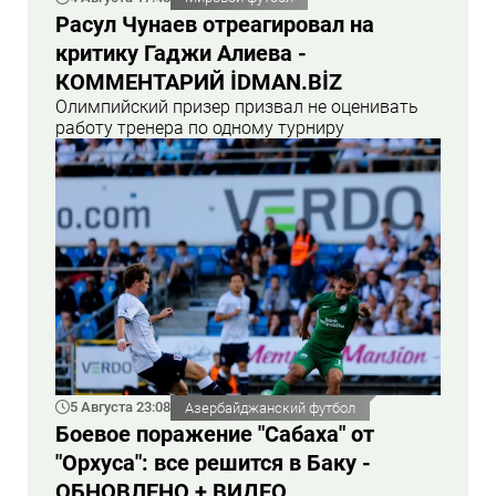
Расул Чунаев отреагировал на
критику Гаджи Алиева -
КОММЕНТАРИЙ İDMAN.BİZ
Олимпийский призер призвал не оценивать
работу тренера по одному турниру
5 Августа 23:08
Азербайджанский футбол
Боевое поражение "Сабаха" от
"Орхуса": все решится в Баку -
ОБНОВЛЕНО + ВИДЕО