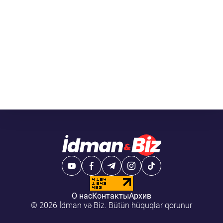
О нас
Контакты
Архив
© 2026 İdman və Biz. Bütün hüquqlar qorunur