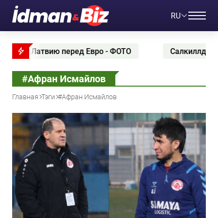
RU
о - ФОТО
Салкиллд задушил Гамрота в первом р
#Афран Исмайлов
Главная
Тэги
#Афран Исмайлов