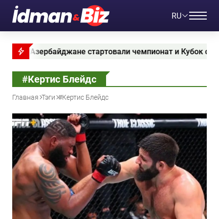
RU
 стартовали чемпионат и Кубок страны по стрельбе из л
#Кертис Блейдс
Главная
Тэги
#Кертис Блейдс