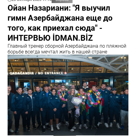
Ойан Назариани: "Я выучил
гимн Азербайджана еще до
того, как приехал сюда" -
ИНТЕРВЬЮ İDMAN.BİZ
Главный тренер сборной Азербайджана по пляжной
борьбе всегда мечтал жить в нашей стране