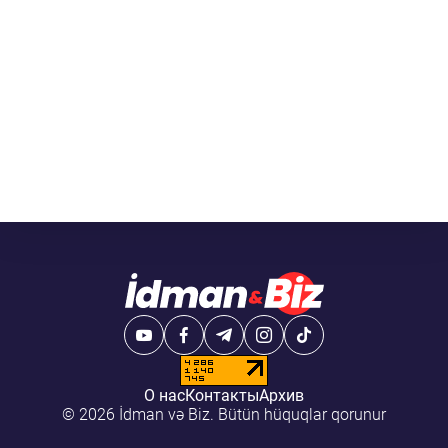
О нас
Контакты
Архив
© 2026 İdman və Biz. Bütün hüquqlar qorunur