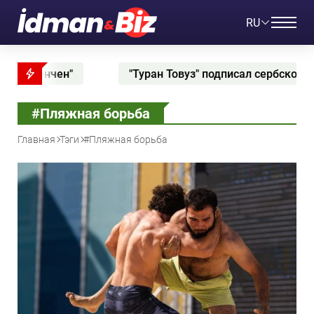
RU
Туран Товуз" подписал сербского защитника - ФОТО
#Пляжная борьба
Главная
Тэги
#Пляжная борьба