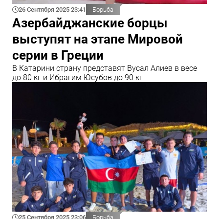
26 Сентября 2025 23:41
Борьба
Азербайджанские борцы
выступят на этапе Мировой
серии в Греции
В Катарини страну представят Вусал Алиев в весе
до 80 кг и Ибрагим Юсубов до 90 кг
25 Сентября 2025 23:06
Борьба