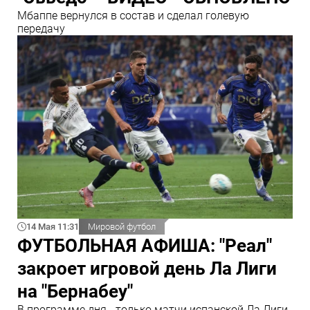
Мбаппе вернулся в состав и сделал голевую
передачу
14 Мая 11:31
Мировой футбол
ФУТБОЛЬНАЯ АФИША: "Реал"
закроет игровой день Ла Лиги
на "Бернабеу"
В программе дня - только матчи испанской Ла Лиги,