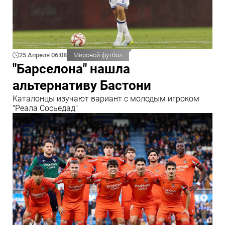
25 Апреля 06:08
Мировой футбол
"Барселона" нашла
альтернативу Бастони
Каталонцы изучают вариант с молодым игроком
"Реала Сосьедад"