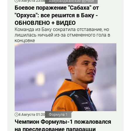
5 Августа 23:08
Азербайджанский футбол
Боевое поражение "Сабаха" от
"Орхуса": все решится в Баку -
ОБНОВЛЕНО + ВИДЕО
Команда из Баку сократила отставание, но
лишилась ничьей из-за отмененного гола в
концовке
4 Августа 01:20
Формула 1
Чемпион Формулы-1 пожаловался
на преследование папарацци