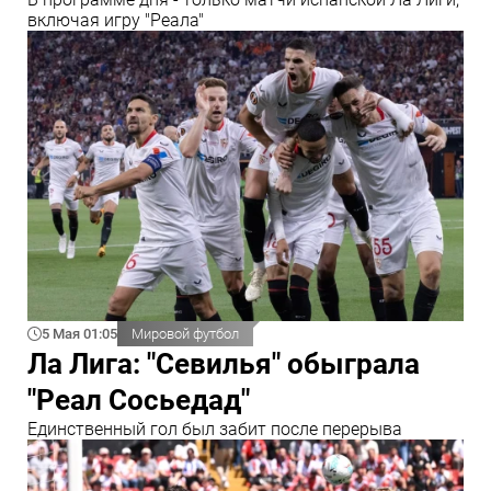
включая игру "Реала"
5 Мая 01:05
Мировой футбол
Ла Лига: "Севилья" обыграла
"Реал Сосьедад"
Единственный гол был забит после перерыва