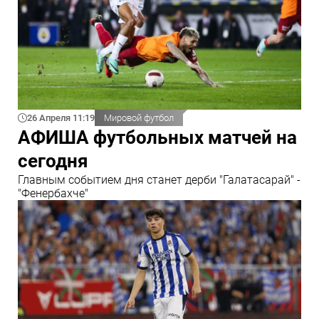
26 Апреля 11:19
Мировой футбол
АФИША футбольных матчей на
сегодня
Главным событием дня станет дерби "Галатасарай" -
"Фенербахче"