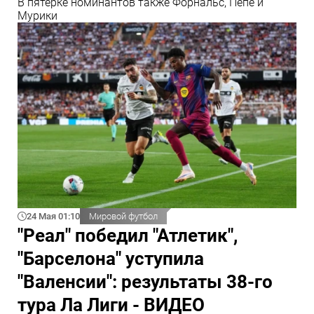
В пятерке номинантов также Форнальс, Пепе и
Мурики
24 Мая 01:10
Мировой футбол
"Реал" победил "Атлетик",
"Барселона" уступила
"Валенсии": результаты 38-го
тура Ла Лиги - ВИДЕО