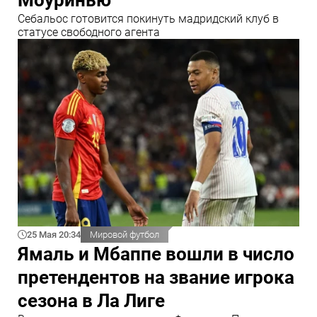
Себальос готовится покинуть мадридский клуб в
статусе свободного агента
25 Мая 20:34
Мировой футбол
Ямаль и Мбаппе вошли в число
претендентов на звание игрока
сезона в Ла Лиге