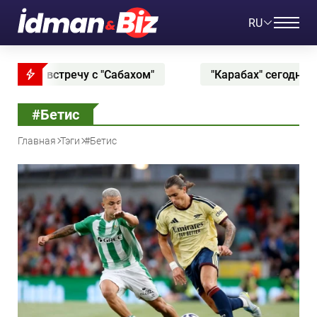
RU
ом"
"Карабах" сегодня сыграет с киевским "Дина
#Бетис
Главная
Тэги
#Бетис