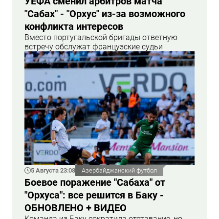
УЕФА сменил арбитров матча
"Сабах" - "Орхус" из-за возможного
конфликта интересов
Вместо португальской бригады ответную
встречу обслужат французские судьи
5 Августа 23:08
Азербайджанский футбол
Боевое поражение "Сабаха" от
"Орхуса": все решится в Баку -
ОБНОВЛЕНО + ВИДЕО
Команда из Баку сократила отставание, но