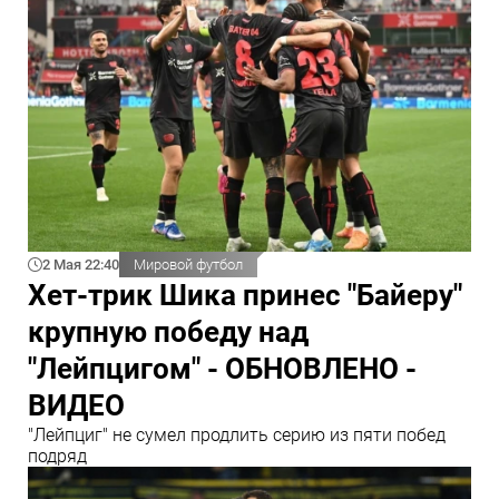
2 Мая 22:40
Мировой футбол
Хет-трик Шика принес "Байеру"
крупную победу над
"Лейпцигом" - ОБНОВЛЕНО -
ВИДЕО
"Лейпциг" не сумел продлить серию из пяти побед
подряд