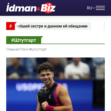
RU
данном ей обещании
Чемпион мира по джиу-джит
#Штутгарт
Главная
Тэги
#Штутгарт