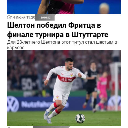
14 Июня 19:20
Теннис
Шелтон победил Фритца в
финале турнира в Штутгарте
Для 23-летнего Шелтона этот титул стал шестым в
карьере