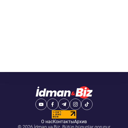
О нас
Контакты
Архив
© 2026 İdman və Biz. Bütün hüquqlar qorunur