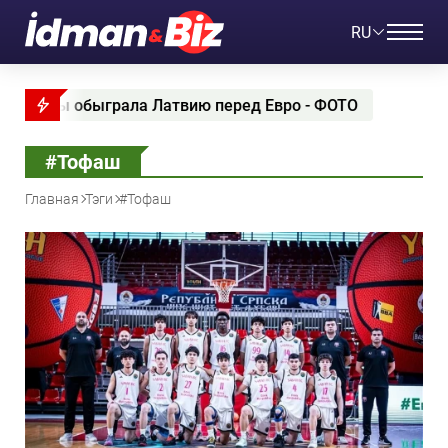
RU
ы обыграла Латвию перед Евро - ФОТО
Салкиллд
#Тофаш
Главная
Тэги
#Тофаш