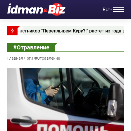
RU
частников "Переплывем Куру?!" растет из года в год"
#Отравление
Главная
Тэги
#Отравление