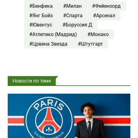
#Бенфика
#Милан
#Фейеноорд
#Янг Бойз
#Спарта
#Арсенал
#Ювентус
#Боруссия Д
#Атлетико (Мадрид)
#Монако
#Црвена Звезда
#Штутгарт
Новости по теме