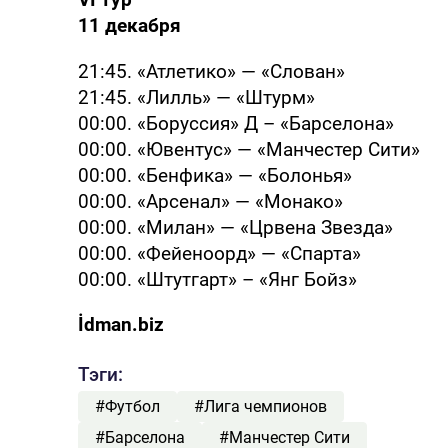
11 декабря
21:45. «Атлетико» — «Слован»
21:45. «Лилль» — «Штурм»
00:00. «Боруссия» Д – «Барселона»
00:00. «Ювентус» — «Манчестер Сити»
00:00. «Бенфика» — «Болонья»
00:00. «Арсенал» — «Монако»
00:00. «Милан» — «Црвена Звезда»
00:00. «Фейеноорд» — «Спарта»
00:00. «Штутгарт» – «Янг Бойз»
İdman.biz
Тэги:
#Футбол
#Лига чемпионов
#Барселона
#Манчестер Сити