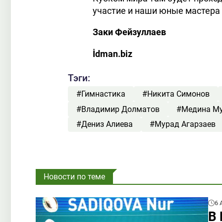
участие и наши юные мастера
Заки Фейзуллаев
İdman.biz
Тэги:
#Гимнастика
#Никита Симонов
#Владимир Долматов
#Медина М
#Дениз Алиева
#Мурад Агарзаев
Новости по теме
6 
В