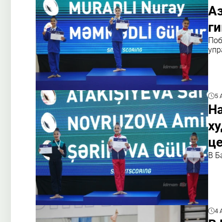
А
г
Поб
упр
5 
Н
х
ц
В Б
4 