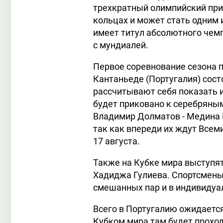
трехкратный олимпийский приз
кольцах и может стать одним 
имеет титул абсолютного чемпи
с мундиалей.
Первое соревнование сезона п
Кантаньеде (Португалия) сост
рассчитывают себя показать 
будет приковано к серебряны
Владимир Долматов - Медина 
так как впереди их ждут Всем
17 августа.
Также на Кубке мира выступят
Хадиджа Гулиева. Спортсмены 
смешанных пар и в индивидуа
Всего в Португалию ожидается
Кубком мира там будет прохо