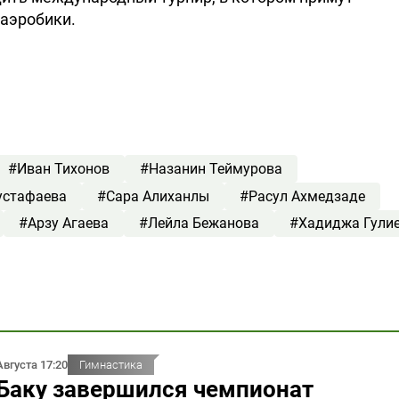
 аэробики.
#Иван Тихонов
#Назанин Теймурова
устафаева
#⁠Сара Алиханлы
#Расул Ахмедзаде
#Арзу Агаева
#Лейла Бежанова
#Хадиджа Гули
Августа 17:20
Гимнастика
 Баку завершился чемпионат