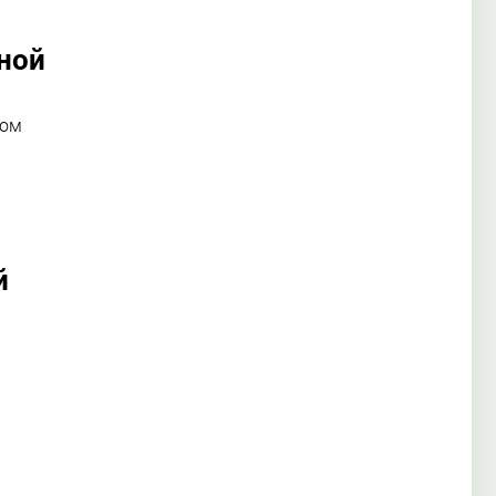
ной
ном
й