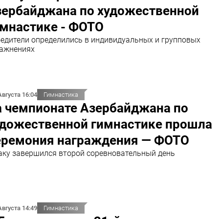
зербайджана по художественной
имнастике - ФОТО
едители определились в индивидуальных и групповых
ажнениях
Августа 16:04
Гимнастика
а чемпионате Азербайджана по
удожественной гимнастике прошла
еремония награждения — ФОТО
аку завершился второй соревновательный день
Августа 14:49
Гимнастика