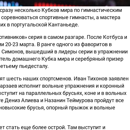
 сразу несколько Кубков мира по гимнастическим
 соревноваться спортивные гимнасты, а мастера
их в португальской Кантаньеде.
портивников» серия в самом разгаре. После Котбуса и
и 20-23 марта. В ранге одного из фаворитов в
 Симонов, вышедший в лидеры серии в упражнении
итель домашнего Кубка мира и серебряный призер
ретьему пьедесталу.
ят шесть наших спортсменов. Иван Тихонов заявлен
Агарзаев исполнит вольные упражнения и коронный
ступит на параллельных брусьях, коне и в вольных
е Дениз Алиева и Назанин Теймурова пройдут все
зновысокие брусья, опорный прыжок и вольные
т стать еще более острой. Там выступит и