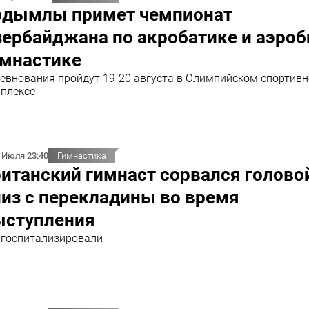
рдымлы примет чемпионат
ербайджана по акробатике и аэроб
имнастике
евнования пройдут 19-20 августа в Олимпийском спортив
плексе
 Июля 23:40
Гимнастика
итанский гимнаст сорвался голово
из с перекладины во время
ыступления
 госпитализировали