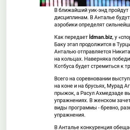
В ближайший уик-энд пройдут
дисциплинам. В Анталье будут
аэробики определят сильнейш
Как передает
İdman.biz
, у «с
Баку этап продолжится в Турци
Анталью отправляется Никита
на кольцах. Наверняка побед
Котбуса будет стремиться к т
Всего на соревновании выступ
на коне и на брусьях, Мурад 
прыжок, а Расул Ахмедзаде вы
упражнениях. В женском зачет
виды программы - бревно, ра
упражнения.
В Анталье конкуренция обещае