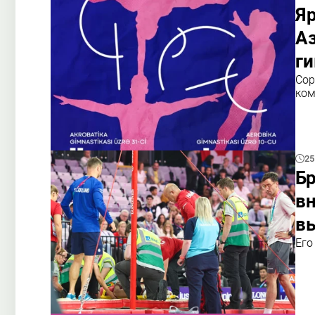
Я
Аз
г
Сор
ком
25
Бр
вн
в
Его