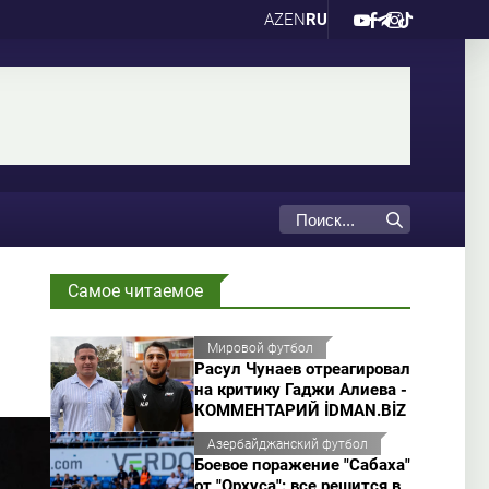
AZ
EN
RU
Самое читаемое
Мировой футбол
Расул Чунаев отреагировал
на критику Гаджи Алиева -
КОММЕНТАРИЙ İDMAN.BİZ
Азербайджанский футбол
Боевое поражение "Сабаха"
от "Орхуса": все решится в