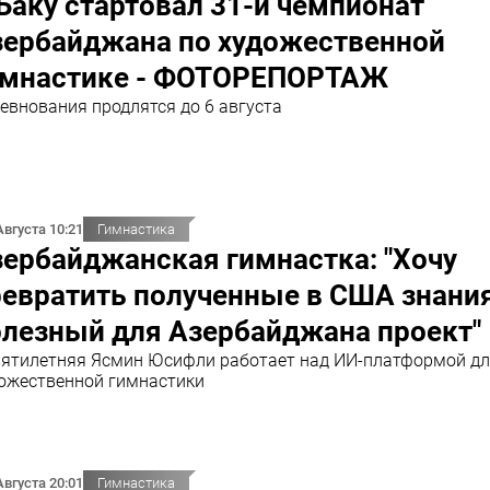
Баку стартовал 31-й чемпионат
зербайджана по художественной
имнастике - ФОТОРЕПОРТАЖ
евнования продлятся до 6 августа
Августа 10:21
Гимнастика
ербайджанская гимнастка: "Хочу
евратить полученные в США знания
олезный для Азербайджана проект"
ятилетняя Ясмин Юсифли работает над ИИ-платформой д
ожественной гимнастики
Августа 20:01
Гимнастика