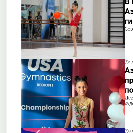
В 
А
г
Сор
4 
Аз
пр
п
Дев
худ
3 