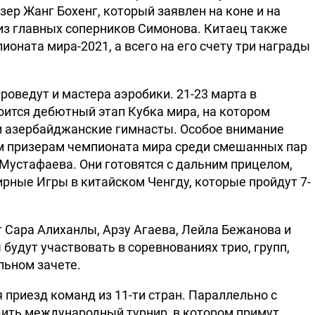
ер Жанг Бохенг, который заявлен на коне и на
из главных соперников Симонова. Китаец также
оната мира-2021, а всего на его счету три награды
роведут и мастера аэробики. 21-23 марта в
оится дебютный этап Кубка мира, на котором
и азербайджанские гимнасты. Особое внимание
м призерам чемпионата мира среди смешанных пар
Мустафаева. Они готовятся с дальним прицелом,
ирные Игры в китайском Ченгду, которые пройдут 7-
 Сара Алиханлы, Арзу Агаева, Лейла Бежанова и
будут участвовать в соревнованиях трио, групп,
льном зачете.
 приезд команд из 11-ти стран. Параллельно с
дить международный турнир, в котором примут