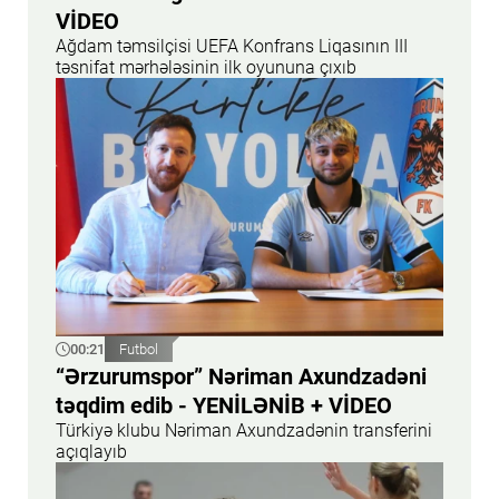
VİDEO
Ağdam təmsilçisi UEFA Konfrans Liqasının III
təsnifat mərhələsinin ilk oyununa çıxıb
00:21
Futbol
“Ərzurumspor” Nəriman Axundzadəni
təqdim edib - YENİLƏNİB + VİDEO
Türkiyə klubu Nəriman Axundzadənin transferini
açıqlayıb