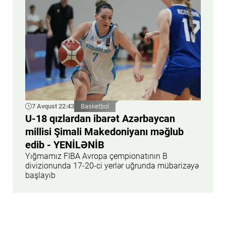
7 Avqust 22:43
Basketbol
U-18 qızlardan ibarət Azərbaycan
millisi Şimali Makedoniyanı məğlub
edib - YENİLƏNİB
Yığmamız FIBA Avropa çempionatının B
divizionunda 17-20-ci yerlər uğrunda mübarizəyə
başlayıb