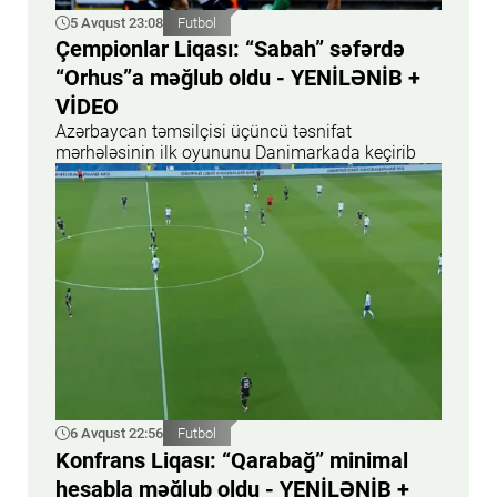
5 Avqust 23:08
Futbol
Çempionlar Liqası: “Sabah” səfərdə
“Orhus”a məğlub oldu - YENİLƏNİB +
VİDEO
Azərbaycan təmsilçisi üçüncü təsnifat
mərhələsinin ilk oyununu Danimarkada keçirib
6 Avqust 22:56
Futbol
Konfrans Liqası: “Qarabağ” minimal
hesabla məğlub oldu - YENİLƏNİB +