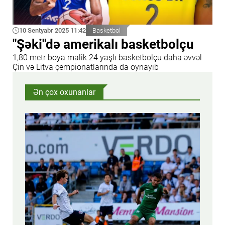
10 Sentyabr 2025 11:42
Basketbol
"Şəki"də amerikalı basketbolçu
1,80 metr boya malik 24 yaşlı basketbolçu daha əvvəl
Çin və Litva çempionatlarında da oynayıb
Ən çox oxunanlar