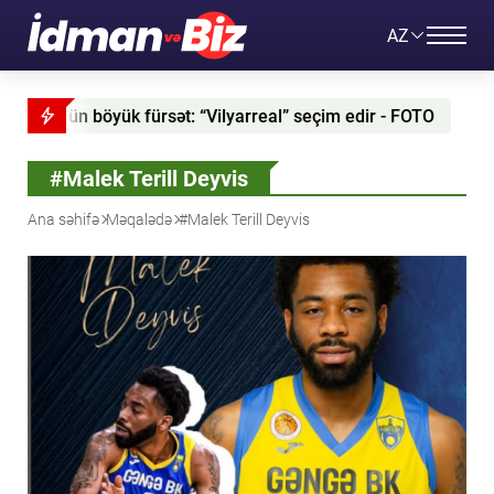
AZ
çün böyük fürsət: “Vilyarreal” seçim edir - FOTO
“İmi
#Malek Terill Deyvis
Ana səhifə
Məqalədə
#Malek Terill Deyvis