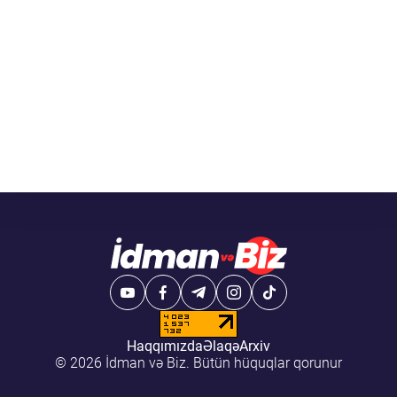
Haqqımızda
Əlaqə
Arxiv
© 2026 İdman və Biz. Bütün hüquqlar qorunur