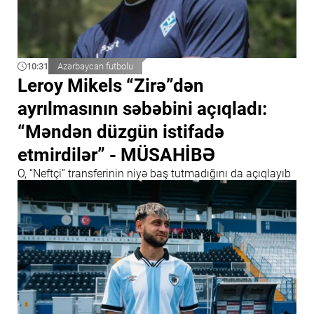
10:31
Azərbaycan futbolu
Leroy Mikels “Zirə”dən
ayrılmasının səbəbini açıqladı:
“Məndən düzgün istifadə
etmirdilər” - MÜSAHİBƏ
O, “Neftçi” transferinin niyə baş tutmadığını da açıqlayıb