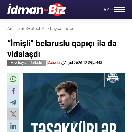
AZ
Ana səhifə
Futbol
Azərbaycan futbolu
“İmişli” belaruslu qapıçı ilə də
vidalaşdı
Azərbaycan futbolu
Xəbərlər
5 İyul 2026 12:59
443