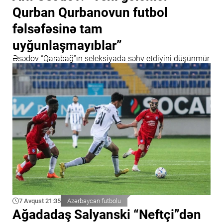
Qurban Qurbanovun futbol
fəlsəfəsinə tam
uyğunlaşmayıblar”
Əsədov “Qarabağ”ın seleksiyada səhv etdiyini düşünmür
7 Avqust 21:35
Azərbaycan futbolu
Ağadadaş Salyanski “Neftçi”dən