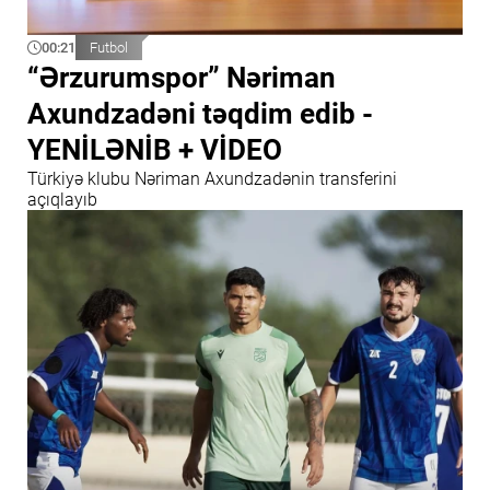
00:21
Futbol
“Ərzurumspor” Nəriman
Axundzadəni təqdim edib -
YENİLƏNİB + VİDEO
Türkiyə klubu Nəriman Axundzadənin transferini
açıqlayıb