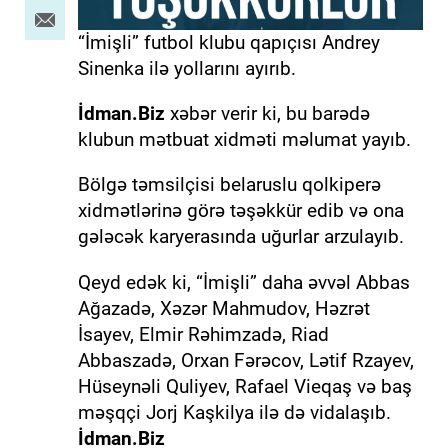
“İmişli” futbol klubu qapıçısı Andrey
Sinenka ilə yollarını ayırıb.
İdman.Biz
xəbər verir ki, bu barədə
klubun mətbuat xidməti məlumat yayıb.
Bölgə təmsilçisi belaruslu qolkiperə
xidmətlərinə görə təşəkkür edib və ona
gələcək karyerasında uğurlar arzulayıb.
Qeyd edək ki, “İmişli” daha əvvəl Abbas
Ağazadə, Xəzər Mahmudov, Həzrət
İsayev, Elmir Rəhimzadə, Riad
Abbaszadə, Orxan Fərəcov, Lətif Rzayev,
Hüseynəli Quliyev, Rafael Vieqaş və baş
məşqçi Jorj Kaşkilya ilə də vidalaşıb.
İdman.Biz