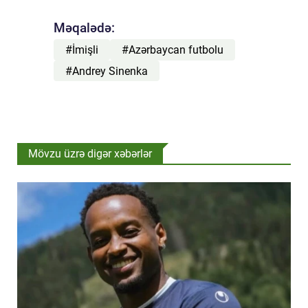
Məqalədə:
#İmişli
#Azərbaycan futbolu
#Andrey Sinenka
Mövzu üzrə digər xəbərlər