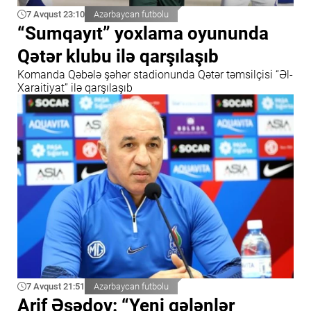
7 Avqust 23:10
Azərbaycan futbolu
“Sumqayıt” yoxlama oyununda
Qətər klubu ilə qarşılaşıb
Komanda Qəbələ şəhər stadionunda Qətər təmsilçisi “Əl-
Xaraitiyat” ilə qarşılaşıb
7 Avqust 21:51
Azərbaycan futbolu
Arif Əsədov: “Yeni gələnlər