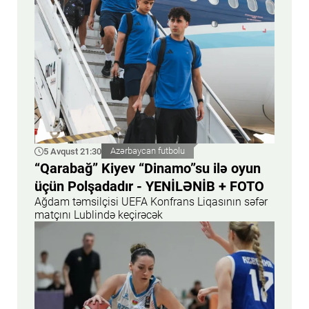
5 Avqust 21:30
Azərbaycan futbolu
“Qarabağ” Kiyev “Dinamo”su ilə oyun
üçün Polşadadır - YENİLƏNİB + FOTO
Ağdam təmsilçisi UEFA Konfrans Liqasının səfər
matçını Lublində keçirəcək