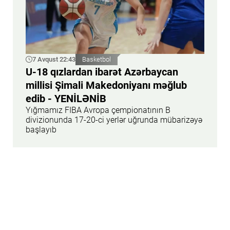
7 Avqust 22:43
Basketbol
U-18 qızlardan ibarət Azərbaycan
millisi Şimali Makedoniyanı məğlub
edib - YENİLƏNİB
Yığmamız FIBA Avropa çempionatının B
divizionunda 17-20-ci yerlər uğrunda mübarizəyə
başlayıb