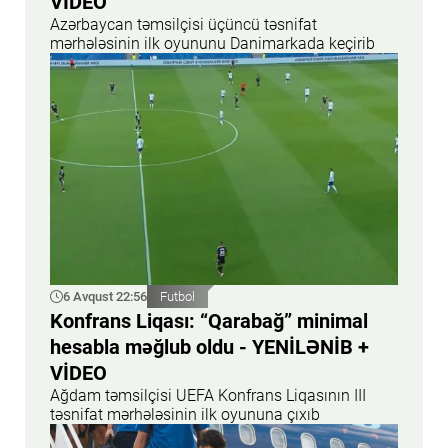
VİDEO
Azərbaycan təmsilçisi üçüncü təsnifat
mərhələsinin ilk oyununu Danimarkada keçirib
6 Avqust 22:56
Futbol
Konfrans Liqası: “Qarabağ” minimal
hesabla məğlub oldu - YENİLƏNİB +
VİDEO
Ağdam təmsilçisi UEFA Konfrans Liqasının III
təsnifat mərhələsinin ilk oyununa çıxıb