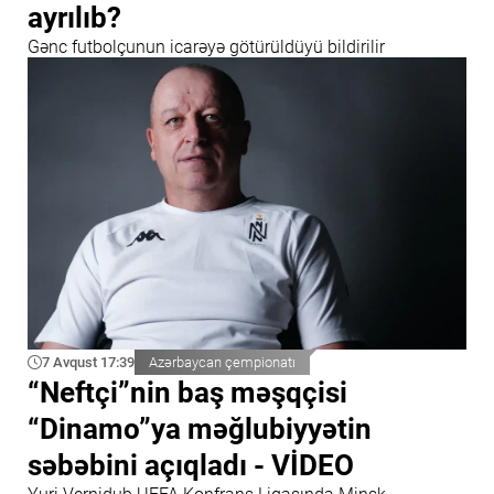
ayrılıb?
Gənc futbolçunun icarəyə götürüldüyü bildirilir
7 Avqust 17:39
Azərbaycan çempionatı
“Neftçi”nin baş məşqçisi
“Dinamo”ya məğlubiyyətin
səbəbini açıqladı - VİDEO