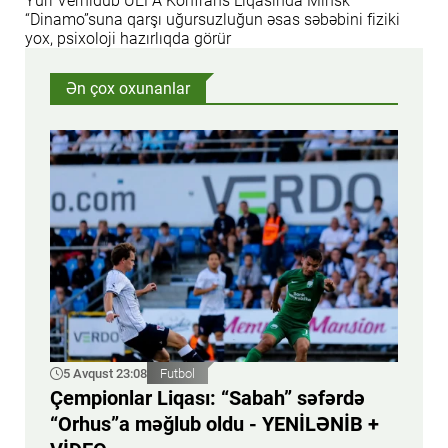
Yuri Vernidub UEFA Konfrans Liqasında Minsk
“Dinamo”suna qarşı uğursuzluğun əsas səbəbini fiziki
yox, psixoloji hazırlıqda görür
Ən çox oxunanlar
5 Avqust 23:08
Futbol
Çempionlar Liqası: “Sabah” səfərdə
“Orhus”a məğlub oldu - YENİLƏNİB +