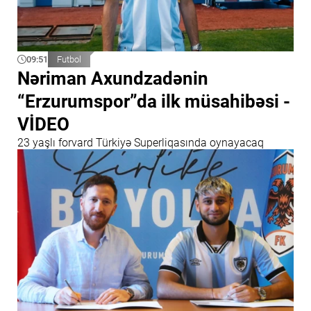
09:51
Futbol
Nəriman Axundzadənin
“Erzurumspor”da ilk müsahibəsi -
VİDEO
23 yaşlı forvard Türkiyə Superliqasında oynayacaq