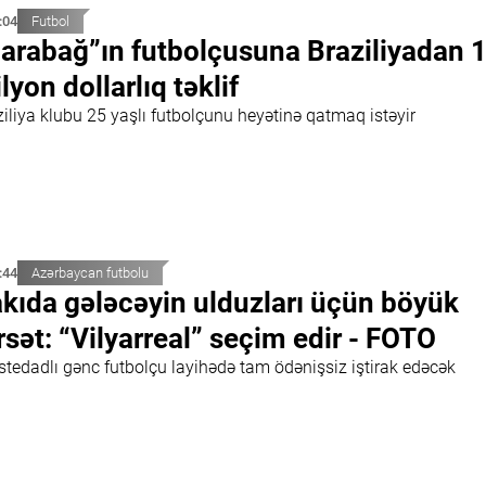
:04
Futbol
arabağ”ın futbolçusuna Braziliyadan 1
lyon dollarlıq təklif
iliya klubu 25 yaşlı futbolçunu heyətinə qatmaq istəyir
:44
Azərbaycan futbolu
kıda gələcəyin ulduzları üçün böyük
rsət: “Vilyarreal” seçim edir - FOTO
stedadlı gənc futbolçu layihədə tam ödənişsiz iştirak edəcək