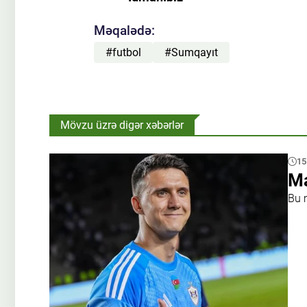
Məqalədə:
#futbol
#Sumqayıt
Mövzu üzrə digər xəbərlər
15
Ma
Bu 