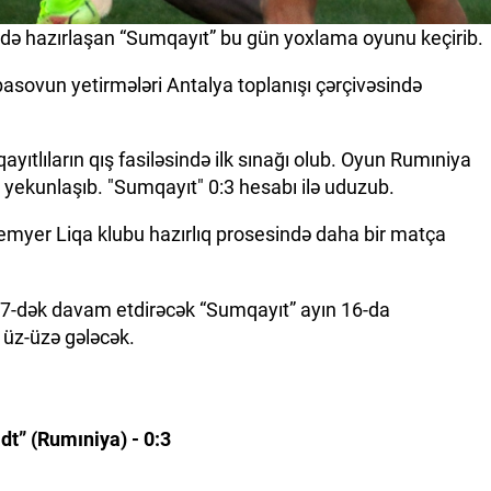
ədə hazırlaşan “Sumqayıt” bu gün yoxlama oyunu keçirib.
basovun yetirmələri Antalya toplanışı çərçivəsində
yıtlıların qış fasiləsində ilk sınağı olub. Oyun Rumıniya
 yekunlaşıb. "Sumqayıt" 0:3 hesabı ilə uduzub.
emyer Liqa klubu hazırlıq prosesində daha bir matça
 17-dək davam etdirəcək “Sumqayıt” ayın 16-da
 üz-üzə gələcək.
t” (Rumıniya) - 0:3