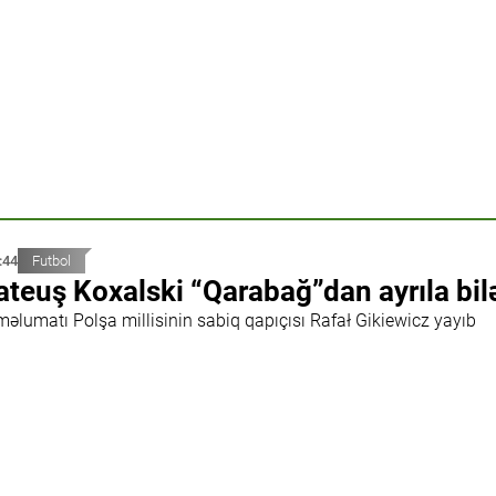
:44
Futbol
teuş Koxalski “Qarabağ”dan ayrıla bil
məlumatı Polşa millisinin sabiq qapıçısı Rafał Gikiewicz yayıb