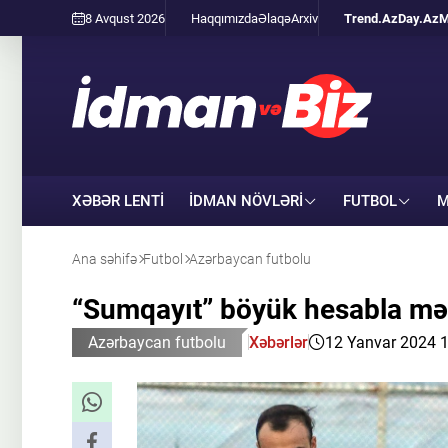
8 Avqust 2026
Haqqımızda
Əlaqə
Arxiv
Trend.Az
Day.Az
M
XƏBƏR LENTİ
İDMAN NÖVLƏRI
FUTBOL
M
Ana səhifə
Futbol
Azərbaycan futbolu
“Sumqayıt” böyük hesabla mə
Azərbaycan futbolu
Xəbərlər
12 Yanvar 2024 