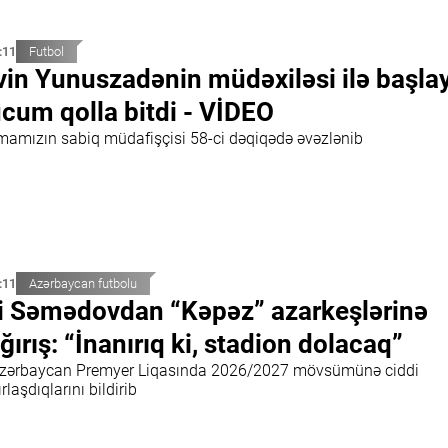
:11
Futbol
vin Yunuszadənin müdəxiləsi ilə başla
cum qolla bitdi - VİDEO
mamızın sabiq müdafişçisi 58-ci dəqiqədə əvəzlənib
:11
Azərbaycan futbolu
i Səmədovdan “Kəpəz” azarkeşlərinə
ğırış: “İnanırıq ki, stadion dolacaq”
Azərbaycan Premyer Liqasında 2026/2027 mövsümünə ciddi
rlaşdıqlarını bildirib