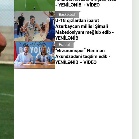
- YENİLƏNİB + VİDEO
Basketbol
U-18 qızlardan ibarət
Azərbaycan millisi Şimali
Makedoniyanı məğlub edib -
YENİLƏNİB
Futbol
“Ərzurumspor” Nəriman
Axundzadəni təqdim edib -
YENİLƏNİB + VİDEO