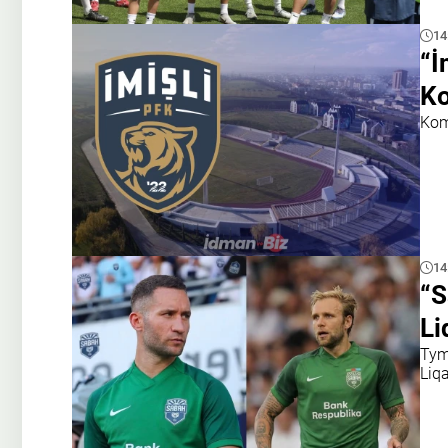
14
“İ
Ko
Kom
14
“S
Li
Tym
Liqa