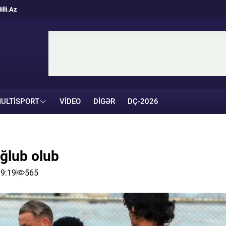
illi.Az
ULTISPORT
VIDEO
DIGƏR
DÇ-2026
ğlub olub
19:19
565