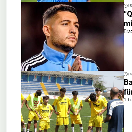
15
“Q
mi
Braz
14
Ba
fü
10 i