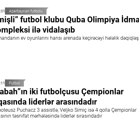
:31
Azərbaycan futbolu
mişli” futbol klubu Quba Olimpiya İdm
mpleksi ilə vidalaşıb
andanın ev oyunlarını hansı arenada keçirəcəyi hələlik dəqiqlə
:11
Futbol
abah”ın iki futbolçusu Çempionlar
qasında liderlər arasındadır
oteusz Puchacz 3 assistlə, Veljko Simiç isə 4 qolla Çempionlar
sının təsnifat mərhələsində liderlər sırasındadır