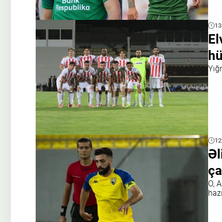
13
El
hü
Yığ
12
Əl
ça
O, 
hazı