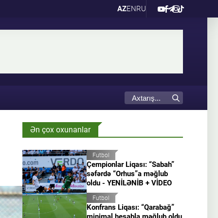
AZ
EN
RU
Ən çox oxunanlar
Futbol
Çempionlar Liqası: “Sabah”
səfərdə “Orhus”a məğlub
oldu - YENİLƏNİB + VİDEO
Futbol
Konfrans Liqası: “Qarabağ”
minimal hesabla məğlub oldu