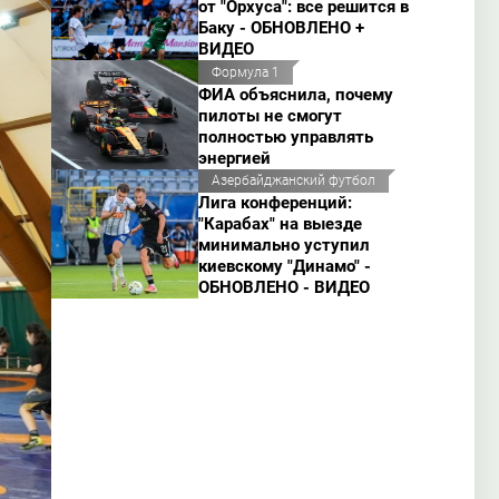
от "Орхуса": все решится в
Баку - ОБНОВЛЕНО +
ВИДЕО
Формула 1
ФИА объяснила, почему
пилоты не смогут
полностью управлять
энергией
Азербайджанский футбол
Лига конференций:
"Карабах" на выезде
минимально уступил
киевскому "Динамо" -
ОБНОВЛЕНО - ВИДЕО