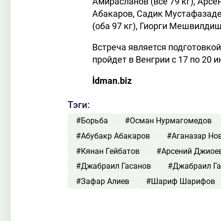
Амирасланов (все 79 кг), Арс
Абакаров, Садик Мустафазаде 
(оба 97 кг), Гиорги Мешвилдиш
Встреча является подготовкой
пройдет в Венгрии с 17 по 20 
İdman.biz
Тэги:
#Борьба
#Осман Нурмагомедов
#Абубакр Абакаров
#Аганазар Но
#Кянан Гейбатов
#Арсений Джиое
#Джабраил Гасанов
#Джабраил Г
#Зафар Алиев
#Шариф Шарифов