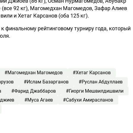
ений Джиоев (86 кг), Осман Нурмагомедов, Абубакр
(все 92 кг), Магомедхан Магомедов, Зафар Алиев
вили и Хетаг Карсанов (оба 125 кг).
 к финальному рейтинговому турниру года, который
июля.
#Магомедхан Магомедов
#Хетаг Карсанов
врузов
#Ислам Базарганов
#Руслан Абдуллаев
в
#Фарид Джаббаров
#Гиорги Мешвилдишвили
аджиев
#Муса Агаев
#Сабухи Амирасланов