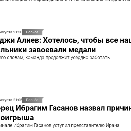
Августа 21:50
Борьба
джи Алиев: Хотелось, чтобы все н
ольники завоевали медали
его словам, команда продолжит усердно работать
Августа 21:05
Борьба
рец Ибрагим Гасанов назвал причи
роигрыша
инале Ибрагим Гасанов уступил представителю Ирана