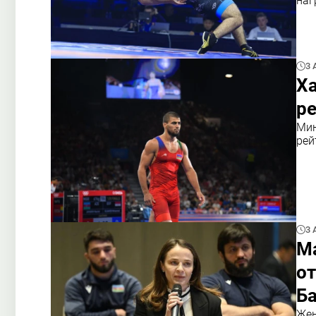
наг
3 
Х
р
Мин
рей
3 
Ма
о
Б
Жен