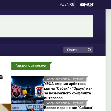
AZ
EN
RU
Самое читаемое
в
Азербайджанский футбол
УЕФА сменил арбитров
матча "Сабах" - "Орхус" из-
за возможного конфликта
интересов
Азербайджанский футбол
Боевое поражение "Сабаха"