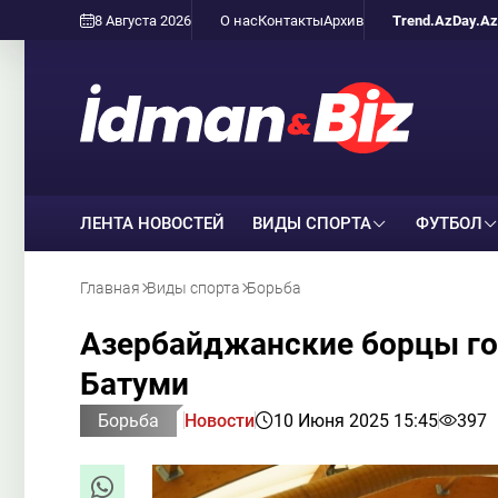
8 Августа 2026
О нас
Контакты
Архив
Trend.Az
Day.Az
ЛЕНТА НОВОСТЕЙ
ВИДЫ СПОРТА
ФУТБОЛ
Главная
Виды спорта
Борьба
Азербайджанские борцы гот
Батуми
Борьба
Новости
10 Июня 2025 15:45
397