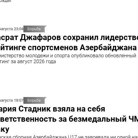
рады
Августа 23:04
Борьба
асрат Джафаров сохранил лидерств
ейтинге спортсменов Азербайджана
истерство молодежи и спорта опубликовало обновленный
тинг за август 2026 года
Августа 18:07
Борьба
рия Стадник взяла на себя
тветственность за безмедальный Ч
аку
ская сборная Азербайджана U17 не завоевала ни одной н