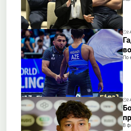
2 
Га
в
По 
2 
Бо
п
В ф