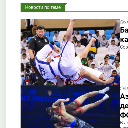
Новости по теме
5 
Ба
ка
Сор
4 
А
де
Ф
В а