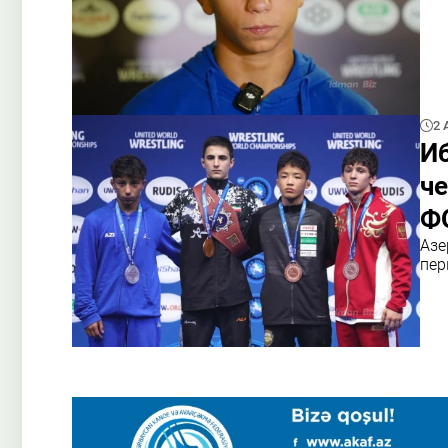
2 
Иб
че
Ф
Азе
пер