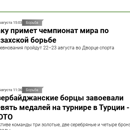
Августа 15:03
Борьба
ку примет чемпионат мира по
захской борьбе
евнования пройдут 22–23 августа во Дворце спорта
Августа 11:36
Борьба
зербайджанские борцы завоевали
вять медалей на турнире в Турции -
ОТО
ктиве команды три золотые, две серебряные и четыре брон