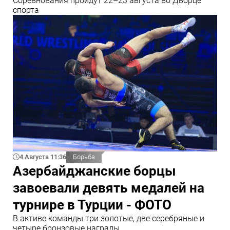
Соревнования пройдут 22–23 августа во Дворце
спорта
4 Августа 11:36
Борьба
Азербайджанские борцы
завоевали девять медалей на
турнире в Турции - ФОТО
В активе команды три золотые, две серебряные и
четыре бронзовые награды