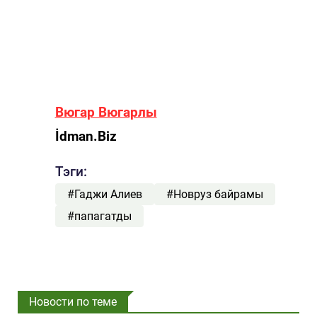
Вюгар Вюгарлы
İdman.Biz
Тэги:
#Гаджи Алиев
#Новруз байрамы
#папагатды
Новости по теме