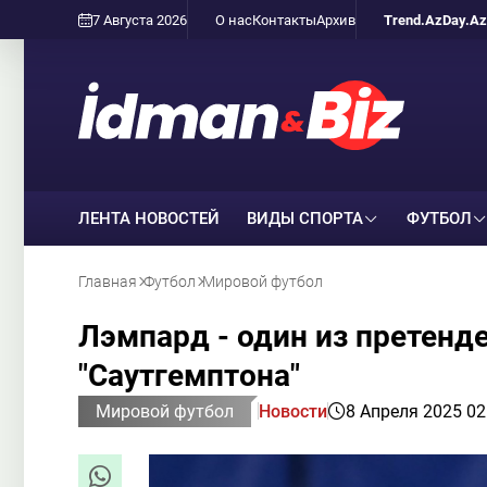
7 Августа 2026
О нас
Контакты
Архив
Trend.Az
Day.Az
ЛЕНТА НОВОСТЕЙ
ВИДЫ СПОРТА
ФУТБОЛ
Главная
Футбол
Мировой футбол
Лэмпард - один из претенде
"Саутгемптона"
Мировой футбол
Новости
8 Апреля 2025 02