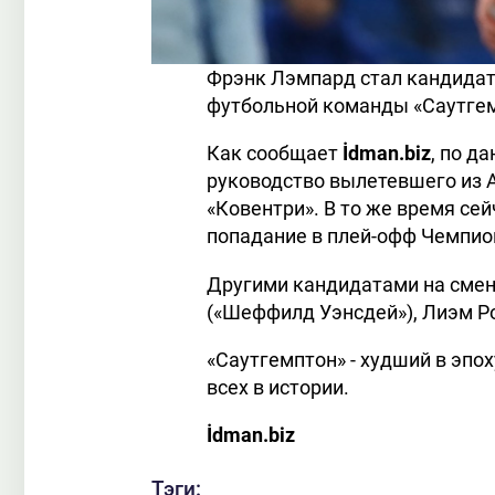
Фрэнк Лэмпард стал кандидато
футбольной команды «Саутгем
Как сообщает
İdman.biz
, по д
руководство вылетевшего из 
«Ковентри». В то же время се
попадание в плей-офф Чемпио
Другими кандидатами на сме
(«Шеффилд Уэнсдей»), Лиэм Ро
«Саутгемптон» - худший в эпо
всех в истории.
İdman.biz
Тэги: