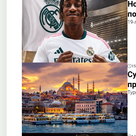
Но
по
19-
15
Су
пр
Тур