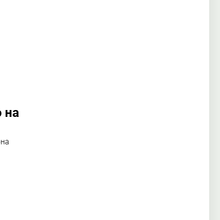
 на
она