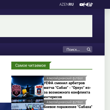
AZ
EN
RU
Самое читаемое
Азербайджанский футбол
УЕФА сменил арбитров
матча "Сабах" - "Орхус" из-
за возможного конфликта
интересов
Азербайджанский футбол
Боевое поражение "Сабаха"