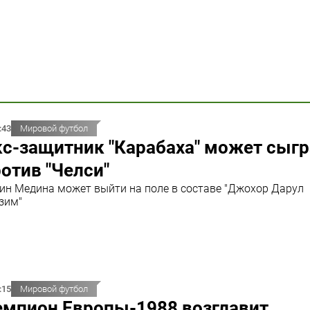
:43
Мировой футбол
с-защитник "Карабаха" может сыгр
отив "Челси"
ин Медина может выйти на поле в составе "Джохор Дарул
зим"
:15
Мировой футбол
емпион Европы-1988 возглавит