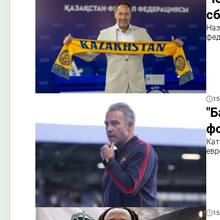
с
Наз
фед
15
"Б
ф
Кат
евр
15