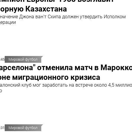
борную Казахстана
начение Джона ван'т Схипа должен утвердить Исполком
ерации
:45
Мировой футбол
арселона" отменила матч в Марокко
оне миграционного кризиса
алонский клуб мог заработать на встрече около 4,5 милли
о
:31
Мировой футбол