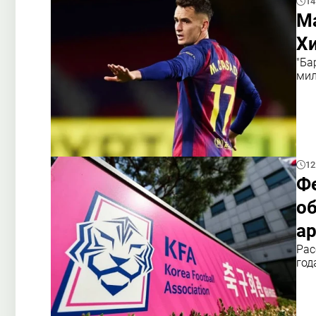
14
Ма
Хи
"Ба
мил
12
Ф
об
а
Рас
год