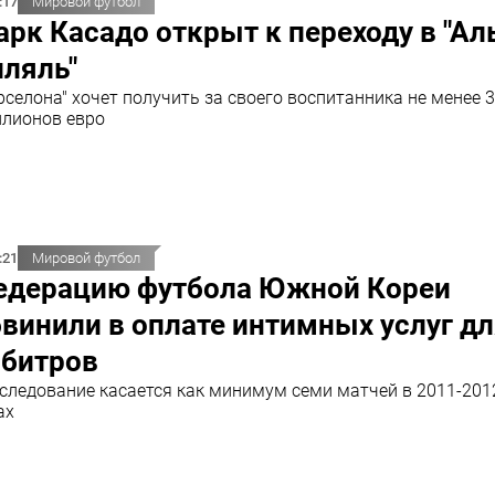
:17
Мировой футбол
рк Касадо открыт к переходу в "Ал
ляль"
рселона" хочет получить за своего воспитанника не менее 
лионов евро
:21
Мировой футбол
едерацию футбола Южной Кореи
винили в оплате интимных услуг д
рбитров
следование касается как минимум семи матчей в 2011-201
ах