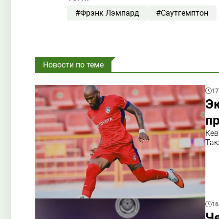
#Фрэнк Лэмпард
#Саутгемптон
Новости по теме
17
Эк
пр
Кев
Так
16
Ч