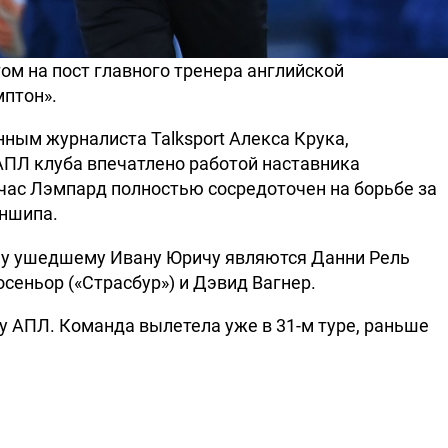
м на пост главного тренера английской
птон».
анным журналиста Talksport Алекса Крука,
АПЛ клуба впечатлено работой наставника
йчас Лэмпард полностью сосредоточен на борьбе за
ншипа.
ну ушедшему Ивану Юричу являются Данни Рель
сеньор («Страсбур») и Дэвид Вагнер.
ху АПЛ. Команда вылетела уже в 31-м туре, раньше