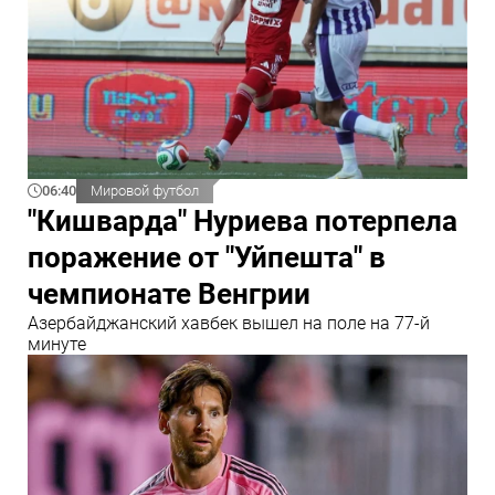
06:40
Мировой футбол
"Кишварда" Нуриева потерпела
поражение от "Уйпешта" в
чемпионате Венгрии
Азербайджанский хавбек вышел на поле на 77-й
минуте