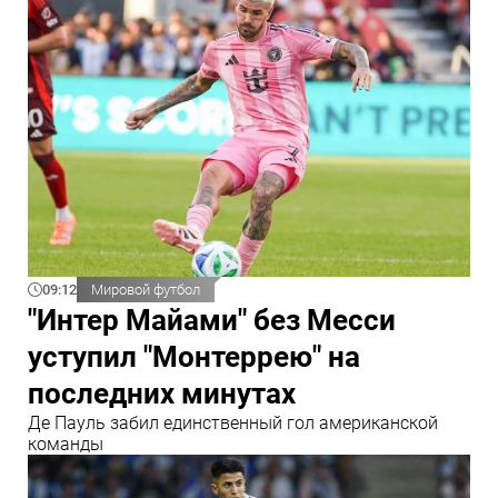
09:12
Мировой футбол
"Интер Майами" без Месси
уступил "Монтеррею" на
последних минутах
Де Пауль забил единственный гол американской
команды