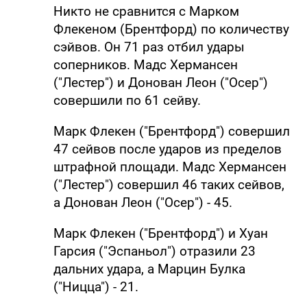
Никто не сравнится с Марком
Флекеном (Брентфорд) по количеству
сэйвов. Он 71 раз отбил удары
соперников. Мадс Хермансен
("Лестер") и Донован Леон ("Осер")
совершили по 61 сейву.
Марк Флекен ("Брентфорд") совершил
47 сейвов после ударов из пределов
штрафной площади. Мадс Хермансен
("Лестер") совершил 46 таких сейвов,
а Донован Леон ("Осер") - 45.
Марк Флекен ("Брентфорд") и Хуан
Гарсия ("Эспаньол") отразили 23
дальних удара, а Марцин Булка
("Ницца") - 21.