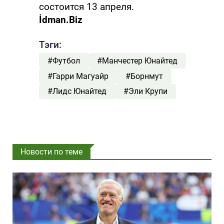
состоится 13 апреля.
İdman.Biz
Тэги:
#Футбол
#Манчестер Юнайтед
#Гарри Магуайр
#Борнмут
#Лидс Юнайтед
#Эли Крупи
Новости по теме