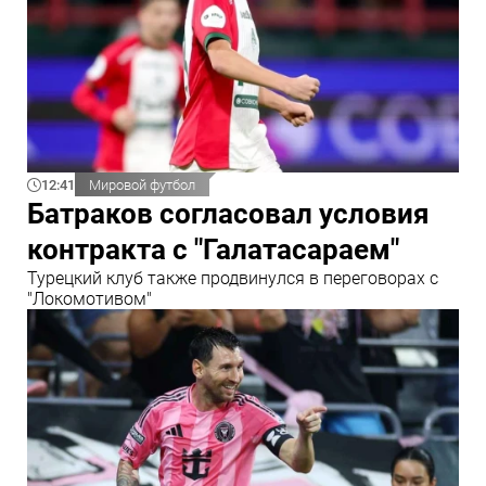
12:41
Мировой футбол
Батраков согласовал условия
контракта с "Галатасараем"
Турецкий клуб также продвинулся в переговорах с
"Локомотивом"