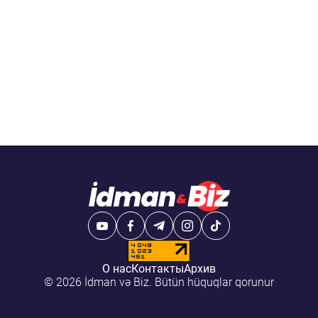
О нас
Контакты
Архив
© 2026 İdman və Biz. Bütün hüquqlar qorunur