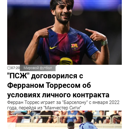
07:20
Мировой футбол
"ПСЖ" договорился с
Ферраном Торресом об
условиях личного контракта
Ферран Торрес играет за "Барселону" с января 2022
года, перейдя из "Манчестер Сити"