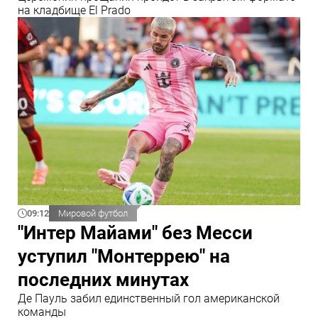
на кладбище El Prado
09:12
Мировой футбол
"Интер Майами" без Месси
уступил "Монтеррею" на
последних минутах
Де Пауль забил единственный гол американской
команды