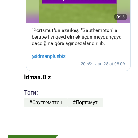
İdman.Biz
Тэги:
#Саутгемптон
#Портсмут