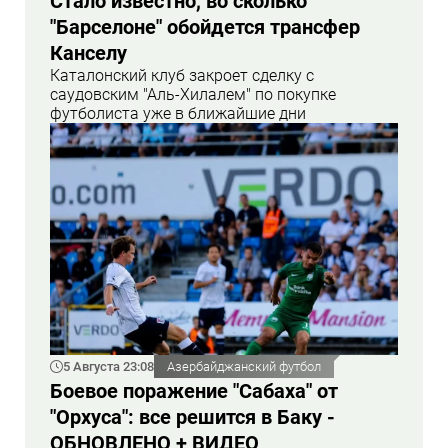
Стало известно, во сколько
"Барселоне" обойдется трансфер
Канселу
Каталонский клуб закроет сделку с
саудовским "Аль-Хилалем" по покупке
футболиста уже в ближайшие дни
5 Августа 23:08
Азербайджанский футбол
Боевое поражение "Сабаха" от
"Орхуса": все решится в Баку -
ОБНОВЛЕНО + ВИДЕО