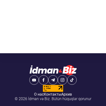
О нас
Контакты
Архив
© 2026 İdman və Biz. Bütün hüquqlar qorunur