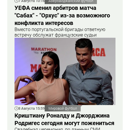
7 Августа 10:16
Азербайджанский футбол
УЕФА сменил арбитров матча
"Сабах" - "Орхус" из-за возможного
конфликта интересов
Вместо португальской бригады ответную
встречу обслужат французские судьи
8 Августа 15:59
Мировой футбол
Криштиану Роналду и Джорджина
Родригес сегодня могут пожениться
Свадебная церемония, по данным СМИ,