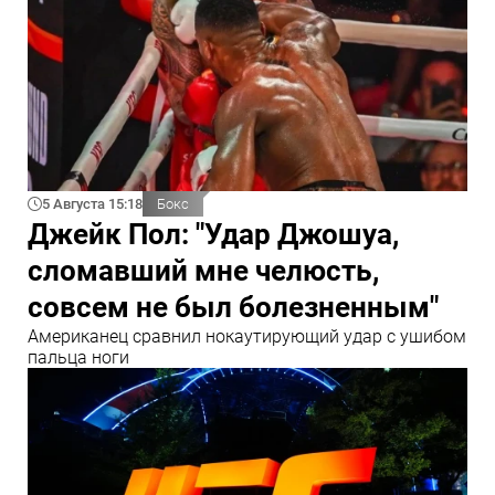
5 Августа 15:18
Бокс
Джейк Пол: "Удар Джошуа,
сломавший мне челюсть,
совсем не был болезненным"
Американец сравнил нокаутирующий удар с ушибом
пальца ноги