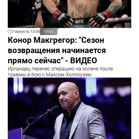
7 Августа 13:50
ММА
Конор Макгрегор: "Сезон
возвращения начинается
прямо сейчас" - ВИДЕО
Ирландец перенес операцию на колене после
травмы в бою с Максом Холлоуэем