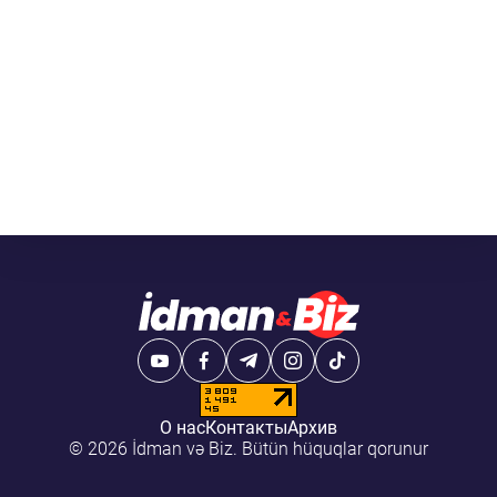
О нас
Контакты
Архив
© 2026 İdman və Biz. Bütün hüquqlar qorunur