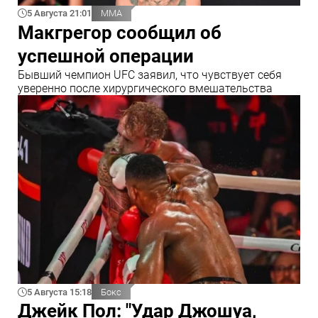
5 Августа 21:01
ММА
Макгрегор сообщил об
успешной операции
Бывший чемпион UFC заявил, что чувствует себя
уверенно после хирургического вмешательства
5 Августа 15:18
Бокс
Джейк Пол: "Удар Джошуа,