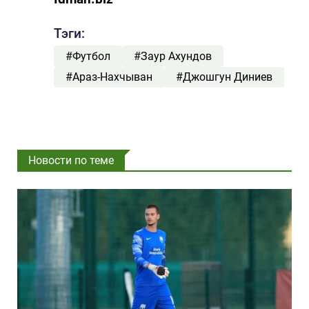
Тэги:
#Футбол
#Заур Ахундов
#Араз-Нахчыван
#Джошгун Диниев
Новости по теме