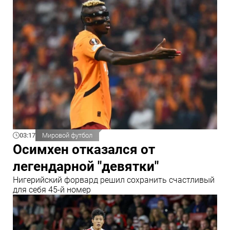
03:17
Мировой футбол
Осимхен отказался от
легендарной "девятки"
Нигерийский форвард решил сохранить счастливый
для себя 45-й номер