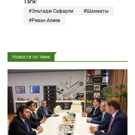
Тэги:
#Эльтадж Сафарли
#Шахматы
#Ряван Алиев
Новости по теме