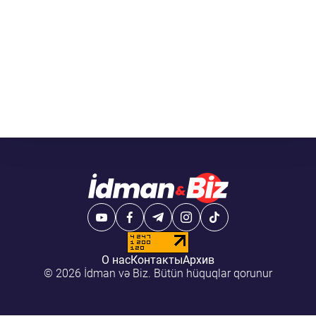
О нас
Контакты
Архив
© 2026 İdman və Biz. Bütün hüquqlar qorunur