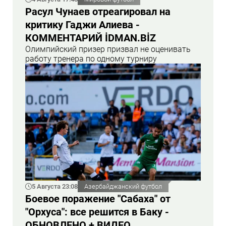
Расул Чунаев отреагировал на
критику Гаджи Алиева -
КОММЕНТАРИЙ İDMAN.BİZ
Олимпийский призер призвал не оценивать
работу тренера по одному турниру
5 Августа 23:08
Азербайджанский футбол
Боевое поражение "Сабаха" от
"Орхуса": все решится в Баку -
ОБНОВЛЕНО + ВИДЕО