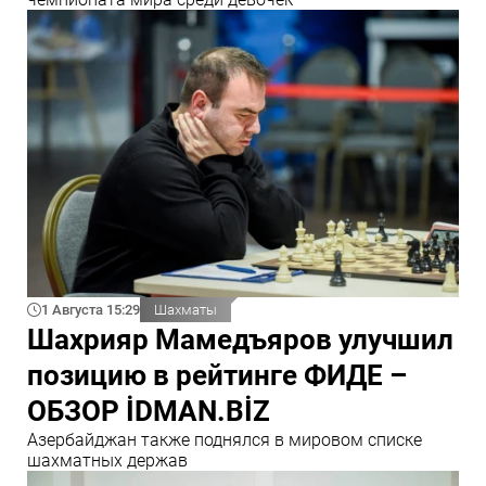
1 Августа 15:29
Шахматы
Шахрияр Мамедъяров улучшил
позицию в рейтинге ФИДЕ –
ОБЗОР İDMAN.BİZ
Азербайджан также поднялся в мировом списке
шахматных держав