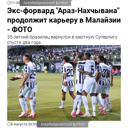
11:30
Азербайджанский футбол
Экс-форвард "Араз-Нахчывана"
продолжит карьеру в Малайзии
- ФОТО
35-летний бразилец вернулся в местную Суперлигу
спустя два года
8 Августа 20:55
Азербайджанский футбол