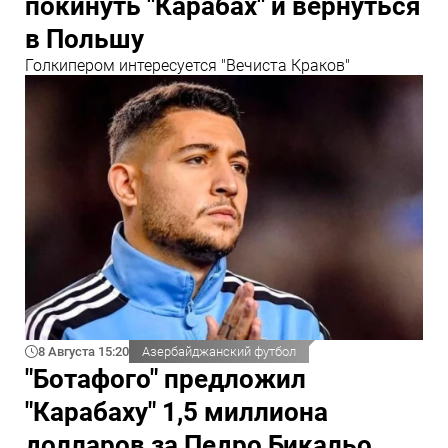
покинуть "Карабах" и вернуться
в Польшу
Голкипером интересуется "Вечиста Краков"
8 Августа 15:20
Азербайджанский футбол
"Ботафого" предложил
"Карабаху" 1,5 миллиона
долларов за Педро Бикальо