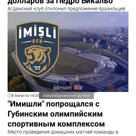
долларов за Педро Бикальо
Агдамский клуб отклонил предложение бразильцев
8 Августа 14:25
Азербайджанский футбол
"Имишли" попрощался с
Губинским олимпийским
спортивным комплексом
Место проведения домашних матчей команды в