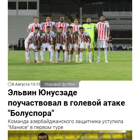
8 Августа 13:15
Мировой футбол
Эльвин Юнусзаде
поучаствовал в голевой атаке
"Болуспора"
Команда азербайджанского защитника уступила
"Манисе" в первом туре