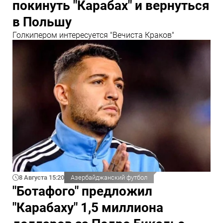
покинуть "Карабах" и вернуться
в Польшу
Голкипером интересуется "Вечиста Краков"
8 Августа 15:20
Азербайджанский футбол
"Ботафого" предложил
"Карабаху" 1,5 миллиона