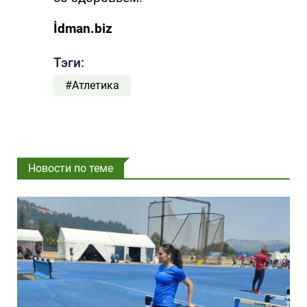
İdman.biz
Тэги:
#Атлетика
Новости по теме